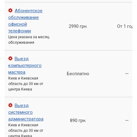
работе в любое время.
Абонентское
Преимущества работы с нами
обслуживание
офисной
2990 грн.
От 1 года
Выбирая наш сервисный центр «Компьютерный Мастер»,
телефонии
вы получаете ряд преимуществ:
Цена указана за месяц
обслуживания
Опытные специалисты с большим опытом работы в
области технического обслуживания оргтехники
Выезд
Быстрое и качественное обслуживание
компьютерного
мастера
Использование только качественных запчастей и
Бесплатно
—
Киев и Киевская
расходных материалов
область до 30 км от
Разумные цены на услуги
центра Киева
Индивидуальный подход к каждому клиенту
Выезд
Консультации по любым вопросам, связанным с
системного
оргтехникой
администратора
890 грн.
—
Киев и Киевская
Обращайтесь в сервис «Компьютерный
область до 30 км от
Мастер»
центра Киева