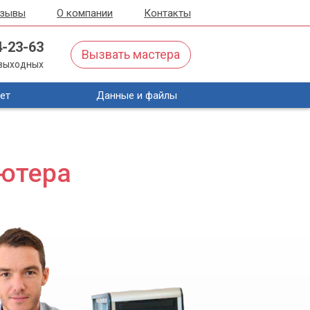
тзывы
О компании
Контакты
4-23-63
Вызвать мастера
з выходных
ет
Данные и файлы
ьютера