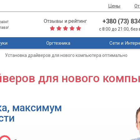
Цены
О
+380 (73) 83
Отзывы и рейтинг
аїні!
лава!
с 8:00 до 21:00, бе
уки
Оргтехника
Сети и Интерн
Установка драйверов для нового компьютера оптимально
йверов для нового комп
ка, максимум
сти