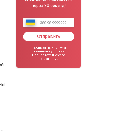
через 30 секунд!
Отправить
Нажимая на кнопку, я
принимаю условия
Пользовательского
соглашения
ой
пны
 с