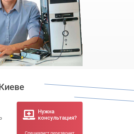
 Киеве
Нужна
консультация?
ю
Специалист перезвонит