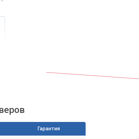
.
йверов
Гарантия