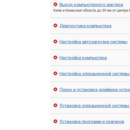
Выезд компьютерного мастера
Драйверы периферийных устрой
Киев и Киевская область до 30 км от центра
Профессиональная 
Диагностика компьютера
«Компьютерный М
Настройка автозагрузки системы
Наша команда состоит из опытных и к
в тонкостях настройки любого компью
Настройка компьютера
установке драйверов, гарантируя безу
Комплексный подход наш
Настройка операционной системы
Процесс установки драйверов в серви
Поиск и установка драйвера устр
этапов, обеспечивающих максимальну
Установка операционной системы
Диагностика оборудования:
Мы о
Поиск актуальных драйверов:
Ис
Установка программ и плагинов
производителей оборудования) для