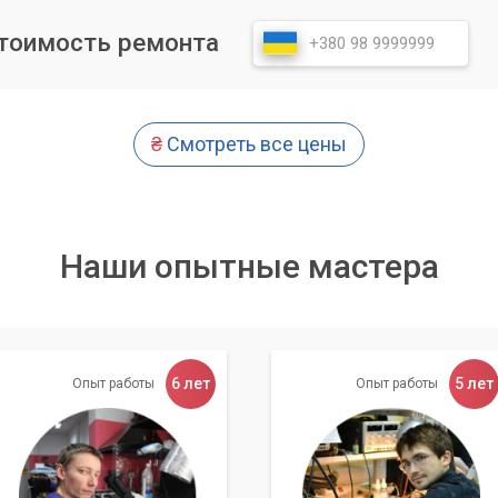
айверы устанавливаются в правильном порядке, чтобы избеж
стоимость ремонта
ти:
После установки каждого драйвера проверяется
ющего устройства.
₴
Смотреть все цены
ходимости выполняются дополнительные настройки для
.
едимся, что ваш компьютер работает идеально.
Наши опытные мастера
 для установки драйверов на ваш новый ПК, вы можете быть
еративности выполнения работ и адекватных ценах. Мы ценим
 чтобы ваш новый компьютер приносил вам только позитивные
6 лет
5 лет
Опыт работы
Опыт работы
ого компьютера на потом. Доверьте эту важную задачу