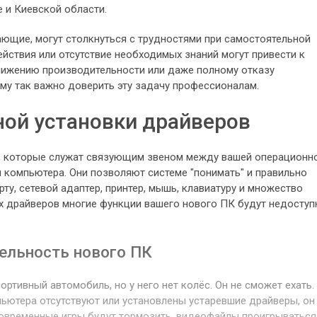
 и Киевской области.
ающие, могут столкнуться с трудностями при самостоятельной
йствия или отсутствие необходимых знаний могут привести к
нижению производительности или даже полному отказу
му так важно доверить эту задачу профессионалам.
ой установки драйверов
, которые служат связующим звеном между вашей операционн
 компьютера. Они позволяют системе "понимать" и правильно
ту, сетевой адаптер, принтер, мышь, клавиатуру и множество
их драйверов многие функции вашего нового ПК будут недосту
ельность нового ПК
ртивный автомобиль, но у него нет колёс. Он не сможет ехать.
пьютера отсутствуют или установлены устаревшие драйверы, он
Современные игры будут тормозить, видеофайлы проигрываться