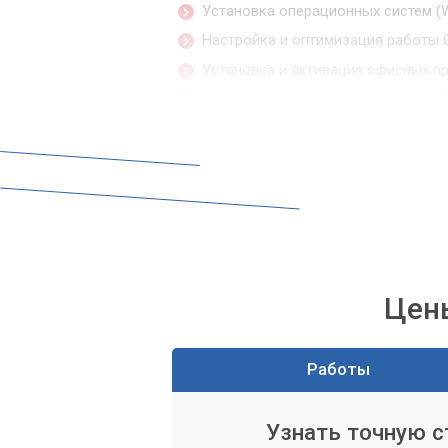
Установка операционных систем (W
Настройка и оптимизация работы 
Установка и активация офисных прог
Установка специализированного П
т.д.).
Настройка антивирусной защиты.
Часто проблемы с компьютером связан
установка, конфликты программ или ви
имеют большой опыт в "чистке" и нас
и без сбоев.
Цены
Диагностика и ремонт
Диагностика неполадок компьютер
Работы
Ремонт или замена комплектующих 
др.).
Узнать точную 
Устранение проблем с охлаждением