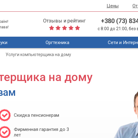
Цены
О
+380 (73) 83
Отзывы и рейтинг
аїні!
лава!
с 8:00 до 21:00, бе
уки
Оргтехника
Сети и Интерн
Услуги компьютерщика на дому
терщика на дому
вам
Скидка пенсионерам
Фирменная гарантия до 3
лет