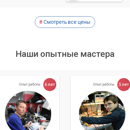
ры, матрицы, петель).
ошибок.
₴
Смотреть все цены
проведет тщательную диагностику, чтобы точно
блемы, и предложит оптимальное решение для ее
Наши опытные мастера
а оборудования
6 лет
5 лет
омпьютера, мы также помогаем с подключением и настройкой
Опыт работы
Опыт работы
я. Если у вас возникли трудности с принтером, сканером, веб-
мастер грамотно его подключит и настроит работу.
е локальной сети, Wi-Fi роутера и устранении проблем с
та данных