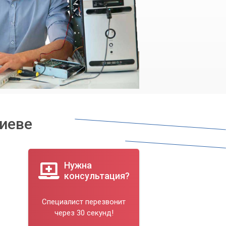
иеве
Нужна
консультация?
Специалист перезвонит
через 30 секунд!