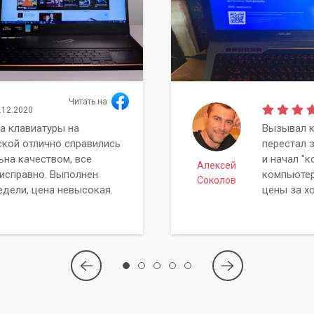
Читать на
.12.2020
а клавиатуры на
Вызывал к
ской отлично справились
перестал 
ьна качеством, все
и начал "к
Алексей
исправно. Выполнен
компьютер
Соколов
едели, цена невысокая.
цены за х