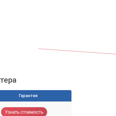
ая
о
тера
Гарантия
 и
Узнать стоимость