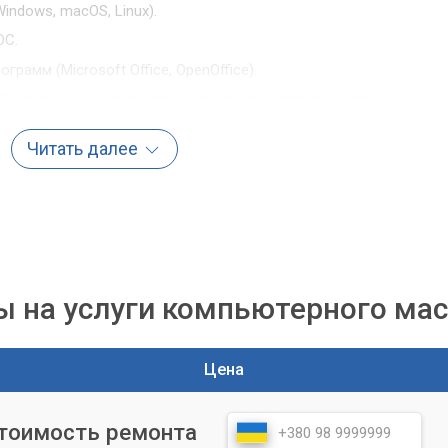
indows, macOS, Linux).
ОС.
рамм (Microsoft Office, OpenOffice).
О (графические редакторы, программы для проектирования и
Читать далее
ы не с "железом", а с программным обеспечением. Неправильн
русы могут сильно замедлить работу системы. Наши мастера
тройке программной части, чтобы ваш компьютер работал быстр
 на услуги компьютерного мас
а или ноутбука.
Цена
(жесткий диск, оперативная память, блок питания, видеокарта
стоимость ремонта
 (чистка от пыли, замена термопасты).