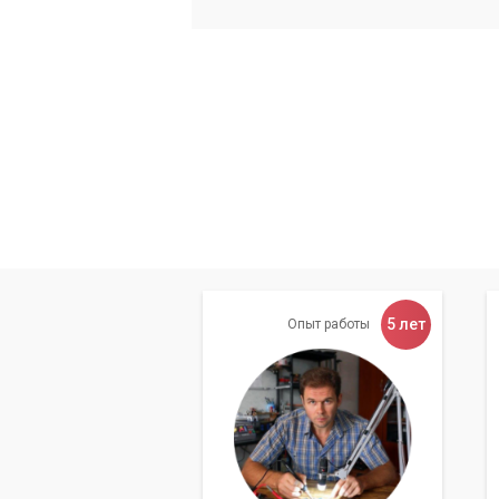
Ремонт ноутбуков (замена клавиату
Устранение программных сбоев и 
Наш специалист на дому 
определить источник про
устранения.
Подключение и настройк
5 лет
Помимо ремонта и настройки самого к
Опыт работы
различного периферийного оборудовани
камерой или другим устройством, наш 
Также мы оказываем помощь в настройк
доступом в Интернет.
Удаление вирусов и защи