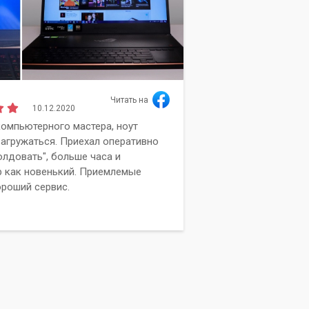
Читать на
10.12.2020
Алиса
омпьютерного мастера, ноут
Сг
Мельдер
загружаться. Приехал оперативно
об
олдовать", больше часа и
Вы
 как новенький. Приемлемые
ка
ороший сервис.
ра
вы