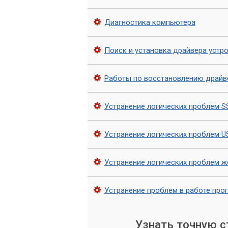
Нестабильная работа Wi-Fi или пол
Диагностика компьютера
Принтер или сканер не определяют
Поиск и установка драйвера устр
USB-порты не распознают устройст
Частые «синие экраны смерти» (BS
Работы по восстановлению драйв
Общая медлительность системы и 
Устранение логических проблем S
Не стоит пренебрегать «
проблем начинается имен
Устранение логических проблем 
Устранение логических проблем ж
Услуги по установ
Устранение проблем в работе про
Сервисный центр «Компьютерный Масте
драйверов для любых устройств и опе
Узнать точную 
Что включает услуга