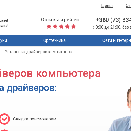
Цены
О
+380 (73) 83
Отзывы и рейтинг
аїні!
лава!
с 8:00 до 21:00, бе
уки
Оргтехника
Сети и Интерн
Установка драйверов компьютера
йверов компьютера
а драйверов:
Скидка пенсионерам