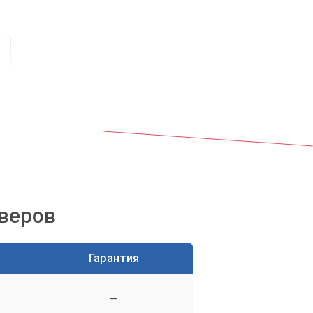
м,
йверов
Гарантия
—