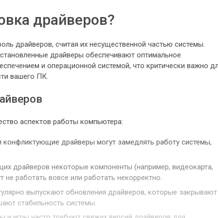
овка драйверов?
оль драйверов, считая их несущественной частью системы.
 установленные драйверы обеспечивают оптимальное
спечением и операционной системой, что критически важно д
ти вашего ПК.
айверов
ество аспектов работы компьютера:
 конфликтующие драйверы могут замедлять работу системы,
их драйверов некоторые компоненты (например, видеокарта,
гут не работать вовсе или работать некорректно.
улярно выпускают обновления драйверов, которые закрывают
ают стабильность системы.
 и игры часто требуют свежих версий драйверов для