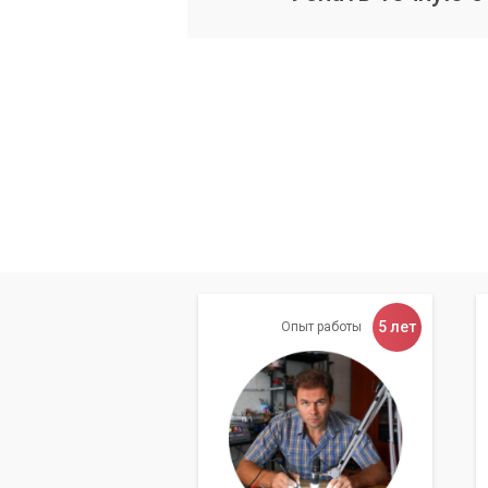
Наши специалисты выполняют следую
Диагностика системы:
Выявление
Поиск и загрузка:
Подборка и заг
производителей оборудования.
Установка драйверов:
Профессио
работы компонентов.
Тестирование:
Проверка работы в
стабильного функционирования.
Консультации:
Рекомендации по 
5 лет
Опыт работы
Наши преимущества
Выбирая «Компьютерный Мастер», вы п
Опыт и квалификация:
Наши маст
различными аппаратными и прогр