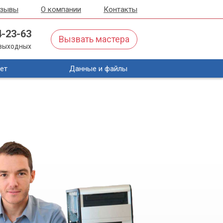
тзывы
О компании
Контакты
4-23-63
Вызвать мастера
з выходных
ет
Данные и файлы