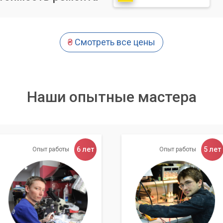
щие работы:
₴
Смотреть все цены
 отсутствующих, устаревших или конфликтных драйверов.
рузка актуальных драйверов с официальных сайтов
нальная установка всех необходимых драйверов для коррект
Наши опытные мастера
сех устройств после установки драйверов для обеспечения их
дальнейшему обслуживанию и обновлению драйверов.
6 лет
5 лет
Опыт работы
Опыт работы
олучаете:
ера обладают глубокими знаниями и опытом работы с
аммными конфигурациями.