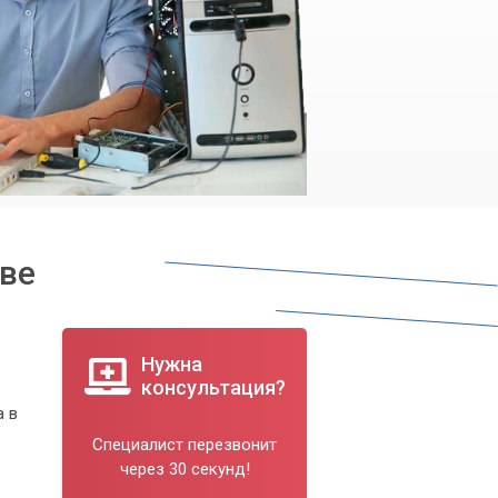
еве
Нужна
консультация?
а в
Специалист перезвонит
через 30 секунд!