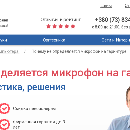
Цены
О
+380 (73) 83
Отзывы и рейтинг
аїні!
лава!
с 8:00 до 21:00, бе
уки
Оргтехника
Сети и Интерн
омпьютера
Почему не определяется микрофон на гарнитуре
еделяется микрофон на г
стика, решения
Скидка пенсионерам
Фирменная гарантия до 3
лет