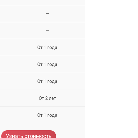
—
—
От 1 года
От 1 года
ие
От 1 года
От 2 лет
От 1 года
ку
Узнать стоимость