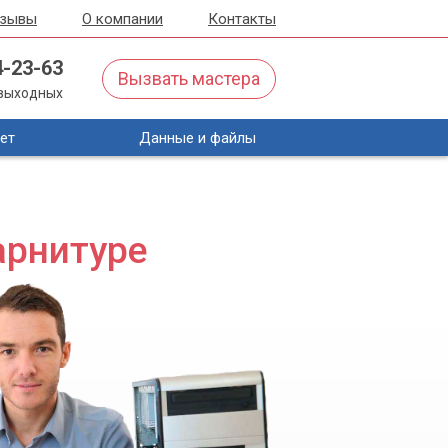
тзывы
О компании
Контакты
4-23-63
Вызвать мастера
з выходных
ет
Данные и файлы
арнитуре