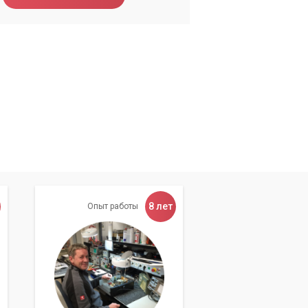
у,
8 лет
Опыт работы
ть
е.