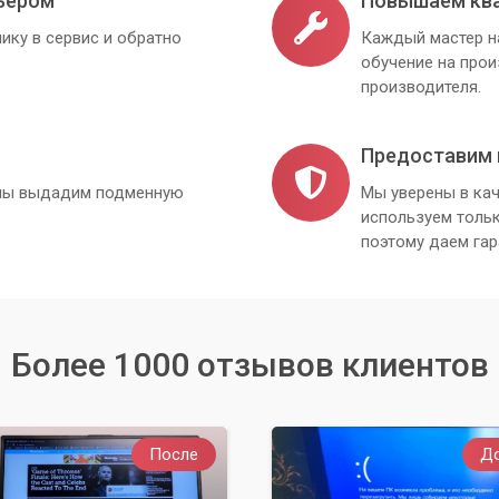
ьером
Повышаем кв
ленные методы, но микрофон на гарнитуре по-прежнему не
ику в сервис и обратно
Каждый мастер н
ерьезная. В таких случаях лучше довериться профессионалам.
обучение на про
производителя.
 самостоятельных попыток.
ную неисправность компьютера.
Предоставим 
агностики и ремонта.
, мы выдадим подменную
Мы уверены в кач
используем толь
ер» готов предоставить квалифицированную помощь.
поэтому даем гар
диагностику, выявят причину неисправности и оперативно
й, неисправность звуковой карты, проблемы с драйверами или
Более 1000 отзывов клиентов
сти, предлагая качественные услуги по ремонту компьютеров 
те досадному отсутствию микрофона мешать вашей работе или
 профессионалам!
После
Д