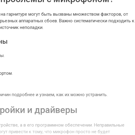
а гарнитуре могут быть вызваны множеством факторов, от
рьезных аппаратных сбоев. Важно систематически подходить к
источник неполадки.
ны
ы.
ортом.
ичин подробнее и узнаем, как их можно устранить.
ройки и драйверы
тройстве, а в его программном обеспечении. Неправильные
гут привести к тому, что микрофон просто не будет