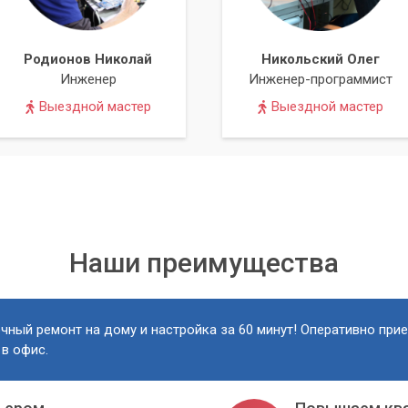
ования
Родионов Николай
Никольский Олег
использовать одни и те же ресурсы, что приводит к конфликта
Инженер
Инженер-программист
Выездной мастер
Выездной мастер
оустройств
другие аудиоустройства (веб-камеры со встроенными
, попробуйте временно отключить их.
нитура является единственным активным микрофоном в системе
Наши преимущества
гут быть неочевидны, поэтому последовательная
еху.
чный ремонт на дому и настройка за 60 минут! Оперативно при
 в офис.
иться к специалистам?