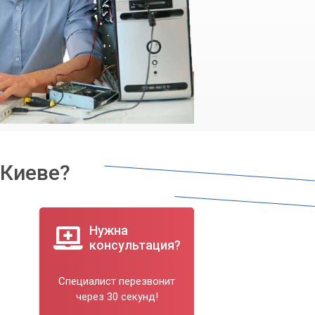
 Киеве?
Нужна
консультация?
Специалист перезвонит
через 30 секунд!