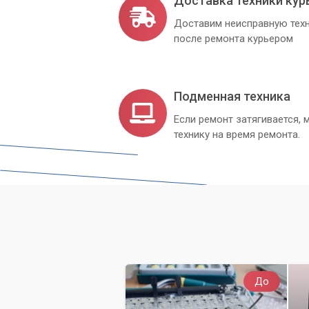
Доставка техники кур
Если вы испробовали все вышеперечис
Доставим неисправную техн
работает, возможно, проблема более с
после ремонта курьером
Проблема сохраняется после всех
Появились подозрения на аппарат
Подменная техника
Вы не уверены в своих навыках ди
Если ремонт затягивается
технику на время ремонта.
Сервисный центр «Компьютерный Маст
Наши инженеры проведут комплексную 
устранят ее, будь то программный сбо
другие аппаратные поломки.
Мы работаем по Киеву и Киевской обла
периферийных устройств. Не позволяй
отдыху – доверьте решение проблемы
До