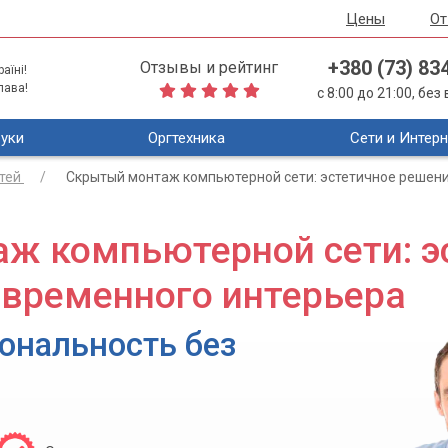
Цены
О
+380 (73) 83
Отзывы и рейтинг
аїні!
лава!
с 8:00 до 21:00, бе
уки
Оргтехника
Сети и Интерн
тей
Скрытый монтаж компьютерной сети: эстетичное решени
ж компьютерной сети: э
овременного интерьера
ональность без