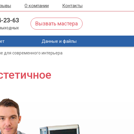
тзывы
О компании
Контакты
4-23-63
Вызвать мастера
з выходных
ет
Данные и файлы
е для современного интерьера
стетичное