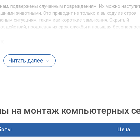
енам, подвержены случайным повреждениям. Их можно наступит
шними животными. Это приводит не только к выходу из строя
асным ситуациям, таким как короткие замыкания. Скрытый
оздействий, продлевая их срок службы и повышая безопасност
ок
ют поиск неисправностей и добавление новых устройств.
Читать далее
ионалами, обеспечивает четкий порядок. Это значительно
ю вашей сетевой инфраструктуры.
монтажа
р» использует различные техники для скрытой прокладки
ы на монтаж компьютерных с
е решение для каждого конкретного случая.
боты
Цена
оторый обеспечивает полную невидимость кабелей. Кабели