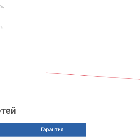
ь,
ь.
етей
Гарантия