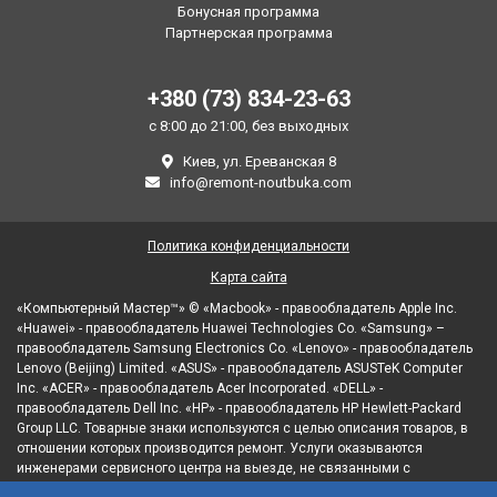
Бонусная программа
Партнерская программа
+380 (73) 834-23-63
с 8:00 до 21:00, без выходных
Киев, ул. Ереванская 8
info@remont-noutbuka.com
Политика конфиденциальности
Карта сайта
«Компьютерный Мастер™» © «Macbook» - правообладатель Apple Inc.
«Huawei» - правообладатель Huawei Technologies Co. «Samsung» –
правообладатель Samsung Electronics Co. «Lenovo» - правообладатель
Lenovo (Beijing) Limited. «ASUS» - правообладатель ASUSTeK Computer
Inc. «ACER» - правообладатель Acer Incorporated. «DELL» -
правообладатель Dell Inc. «HP» - правообладатель HP Hewlett-Packard
Group LLC. Товарные знаки используются с целью описания товаров, в
отношении которых производится ремонт. Услуги оказываются
инженерами сервисного центра на выезде, не связанными с
правообладателями товарных знаков и/или с их официальными