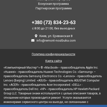
Бонусная программа
Партнерская программа
+380 (73) 834-23-63
с 8:00 до 21:00, без выходных
Киев, ул. Ереванская 8
info@remont-noutbuka.com
Политика конфиденциальности
Карта сайта
«Компьютерный Мастер™» © «Macbook» - правообладатель Apple Inc.
«Huawei» - правообладатель Huawei Technologies Co. «Samsung» –
правообладатель Samsung Electronics Co. «Lenovo» - правообладатель
Lenovo (Beijing) Limited. «ASUS» - правообладатель ASUSTeK Computer
Inc. «ACER» - правообладатель Acer Incorporated. «DELL» -
правообладатель Dell Inc. «HP» - правообладатель HP Hewlett-Packard
Group LLC. Товарные знаки используются с целью описания товаров, в
отношении которых производится ремонт. Услуги оказываются
инженерами сервисного центра на выезде, не связанными с
правообладателями товарных знаков и/или с их официальными