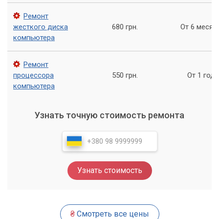
сервисный центр «Компьютерный Мастер».
Ремонт
Мы готовы помочь вам решить проблему и вернуть
жесткого диска
680 грн.
От 6 месяц
работоспособность вашего компьютера.
компьютера
Наш сервисный центр «Компьютерный Мастер» всегда
готов помочь вам в решении проблем с компьютером.
Ремонт
Обращайтесь к нам, и мы поможем вам вернуть
процессора
550 грн.
От 1 года
работоспособность вашего компьютера!
компьютера
Узнать точную стоимость ремонта
Узнать стоимость
₴
Смотреть все цены