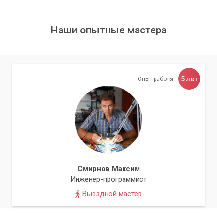
Это менее распространенные, но возможные причины.
Неисправная материнская плата или неправильно
установленный (или неисправный) процессор могут
Наши опытные мастера
привести к тому, что компьютер не будет выводить
изображение. Однако обычно в таких случаях вы
наблюдаете не только отсутствие изображения, но и
отсутствие других признаков жизни ПК (например, не
вращаются вентиляторы).
5 лет
Опыт работы
Блок питания и его разъемы
Недостаточная мощность блока питания или неправильное
подключение его кабелей также может быть причиной.
Убедитесь, что все необходимые разъемы питания
подключены к материнской плате (основной 24-пиновый и
дополнительный 4/8-пиновый для процессора), а также к
Смирнов Максим
видеокарте и другим компонентам.
Инженер-программист
Выездной мастер
Совет:
Убедитесь, что переключатель
напряжения на блоке питания (если он есть)