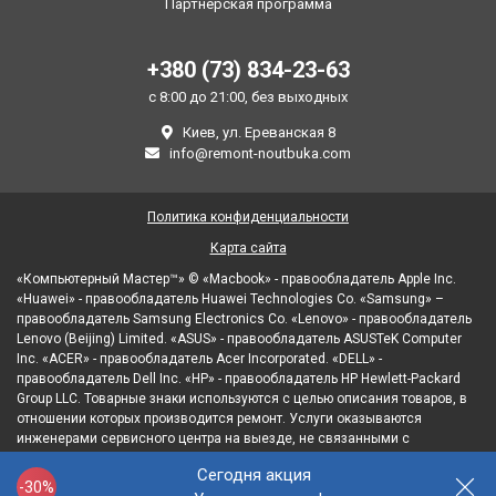
Партнерская программа
+380 (73) 834-23-63
с 8:00 до 21:00, без выходных
Киев, ул. Ереванская 8
info@remont-noutbuka.com
Политика конфиденциальности
Карта сайта
«Компьютерный Мастер™» © «Macbook» - правообладатель Apple Inc.
«Huawei» - правообладатель Huawei Technologies Co. «Samsung» –
правообладатель Samsung Electronics Co. «Lenovo» - правообладатель
Lenovo (Beijing) Limited. «ASUS» - правообладатель ASUSTeK Computer
Inc. «ACER» - правообладатель Acer Incorporated. «DELL» -
правообладатель Dell Inc. «HP» - правообладатель HP Hewlett-Packard
Group LLC. Товарные знаки используются с целью описания товаров, в
отношении которых производится ремонт. Услуги оказываются
инженерами сервисного центра на выезде, не связанными с
правообладателями товарных знаков и/или с их официальными
Сегодня акция
представителями в отношении товаров, которые уже были введены в
-30%