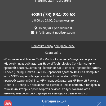
Партнерская программа
+380 (73) 834-23-63
с 8:00 до 21:00, без выходных
Киев, ул. Ереванская 8
info@remont-noutbuka.com
Политика конфиденциальности
Карта сайта
«Компьютерный Мастер™» © «Macbook» - правообладатель Apple Inc.
«Huawei» - правообладатель Huawei Technologies Co. «Samsung» –
правообладатель Samsung Electronics Co. «Lenovo» - правообладатель
Lenovo (Beijing) Limited. «ASUS» - правообладатель ASUSTeK Computer
Inc. «ACER» - правообладатель Acer Incorporated. «DELL» -
правообладатель Dell Inc. «HP» - правообладатель HP Hewlett-Packard
Group LLC. Товарные знаки используются с целью описания товаров, в
отношении которых производится ремонт. Услуги оказываются
инженерами сервисного центра на выезде, не связанными с
правообладателями товарных знаков и/или с их официальными
Сегодня акция
представителями в отношении товаров, которые уже были введены в
-30%