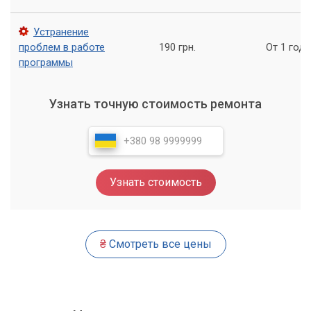
В «Компьютерном Мастере» мы начинаем с комплексной
диагностики. Это позволяет точно определить источник
Устранение
неисправности и предложить наиболее эффективное
проблем в работе
190 грн.
От 1 года
решение.
программы
Наши специалисты проведут:
Узнать точную стоимость ремонта
Тщательную проверку драйверов: обновление,
переустановка и настройка.
Диагностику операционной системы: выявление
программных конфликтов, вредоносного ПО.
Узнать стоимость
Проверку аппаратной части: тестирование звуковой
карты, материнской платы, аудиовыходов.
Тестирование подключенного оборудования: проверка
₴
Смотреть все цены
колонок, наушников, микрофонов и кабелей.
Почему выбирают нас?