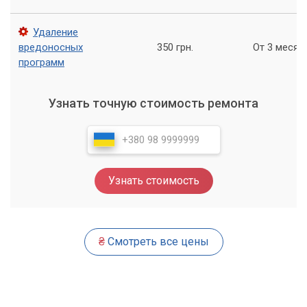
Мастер»
Удаление
Если у вас есть проблемы с вашей техникой, не стесняйтесь
вредоносных
350 грн.
От 3 месяц
обратиться в наш сервисный центр «Компьютерный
программ
Мастер» у метро Театральная. Мы гарантируем, что вы
получите быстрый и качественный ремонт, который
превзойдет ваши ожидания.
Узнать точную стоимость ремонта
Надеемся, что вы станете нашим постоянным клиентом!
Кроме того, мы всегда готовы помочь вам с любыми
вопросами, связанными с вашей техникой.
Узнать стоимость
₴
Смотреть все цены