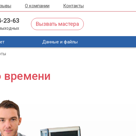
тзывы
О компании
Контакты
4-23-63
Вызвать мастера
з выходных
ет
Данные и файлы
оты
о времени