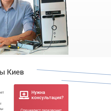
ты Киев
Нужна
чет
консультация?
ы
бы
Специалист перезвонит