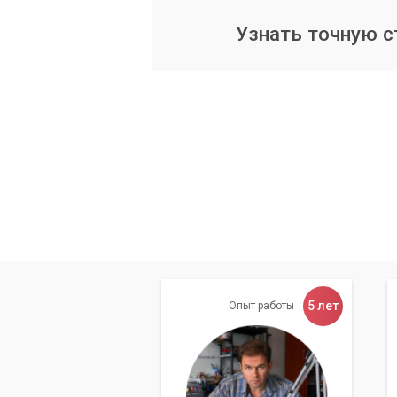
из самых простых и эффективных спос
оптимально настроить яркость для ра
Узнать точную 
адаптивной яркости, если она доступна
Даже небольшое снижени
работы от батареи, особе
хорошим освещением.
Отключение ненужных м
Wi-Fi, Bluetooth, подсветка клавиатур
используете. Наши инженеры покажут в
только тогда, когда это действительн
экономии заряда.
5 лет
Опыт работы
Проверка состояния акк
Со временем любой аккумулятор изнаш