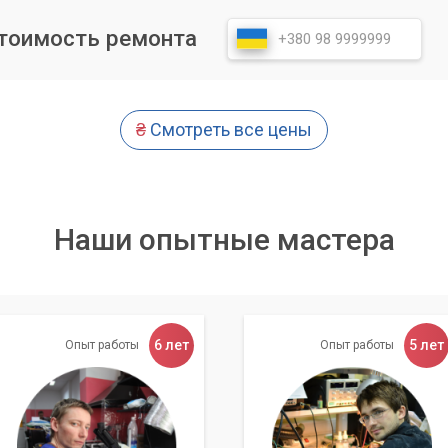
обов увеличить время автономной работы. Мы научим вас, как
зличных условий освещения, а также использовать функцию
стоимость ремонта
.
е яркости экрана может значительно увеличить время
₴
Смотреть все цены
нно если вы часто используете ноутбук в условиях с
одулей
Наши опытные мастера
ы – все эти модули потребляют энергию, даже если вы их не
ам, как эффективно управлять этими функциями, включая их
о необходимо. Это простой, но очень действенный способ
6 лет
5 лет
Опыт работы
Опыт работы
умулятора
ивается и теряет свою емкость. Мы проведем диагностику