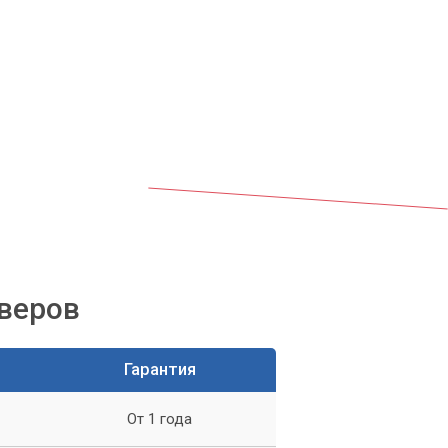
йверов
Гарантия
по
От 1 года