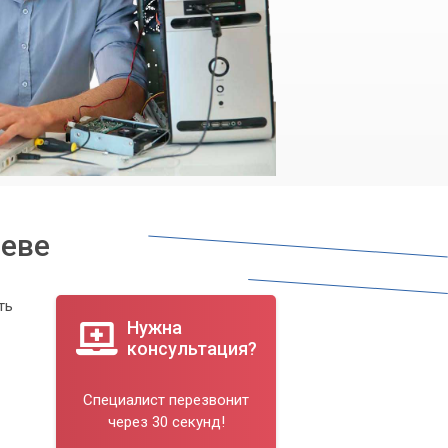
иеве
ть
Нужна
консультация?
Специалист перезвонит
через 30 секунд!