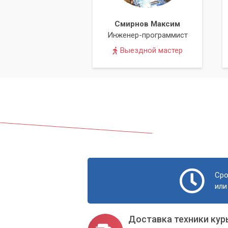
Смирнов Максим
Инженер-программист
Выездной мастер
Сро
или
Доставка техники кур