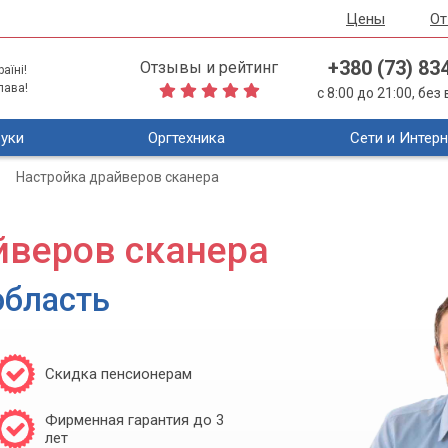
Цены
О
+380 (73) 83
Отзывы и рейтинг
аїні!
лава!
с 8:00 до 21:00, бе
уки
Оргтехника
Сети и Интерн
Настройка драйверов сканера
йверов сканера
область
Скидка пенсионерам
Фирменная гарантия до 3
лет