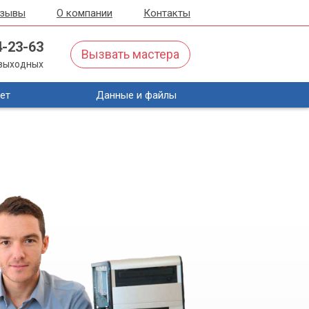
тзывы
О компании
Контакты
4-23-63
Вызвать мастера
з выходных
ет
Данные и файлы