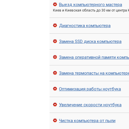
Выезд компьютерного мастера
Твердотельные накопители (SSD) осно
Киев и Киевская область до 30 км от центра
обеспечивает колоссальную разницу в 
Диагностика компьютера
Результатом замены HDD на SSD стане
мгновенный запуск программ и файлов
Замена SSD диска компьютера
Увеличение оперативной 
Замена оперативной памяти комп
Оперативная память играет ключевую 
компьютер часто "тормозит" при откр
всего, ему не хватает ОЗУ.
Замена термопасты на компьютер
Увеличение объема оперативной памят
Оптимизация работы ноутбука
доступа, что существенно сокращает
производительность.
Увеличение скорости ноутбука
Оптимальный объем опера
Чистка компьютера от пыли
процессор и ускоряет мн