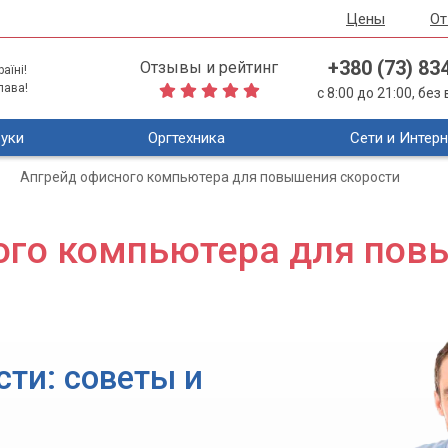
Цены
О
+380 (73) 83
Отзывы и рейтинг
аїні!
лава!
с 8:00 до 21:00, бе
уки
Оргтехника
Сети и Интерн
Апгрейд офисного компьютера для повышения скорости
ого компьютера для пов
ти: советы и