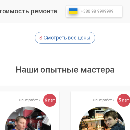
теринской платы
стоимость ремонта
 очень старый или используется для ресурсоемких задач, може
оцессора и, возможно, материнской платы.
₴
Смотреть все цены
пгрейд, но он способен обеспечить максимальный прирост
льзователей, работающих с графическими редакторами, видео
Наши опытные мастера
оты с «Компьютерный Мастер»
ер» специализируется на повышении производительности
ные решения для офисов в Киеве и Киевской области.
6 лет
5 лет
Опыт работы
Опыт работы
ю диагностику ваших компьютеров, определят "узкие места" и
ейда, учитывая ваш бюджет и потребности.
существенно продлить срок службы вашей техники, сэкономить 
льно повысить эффективность работы ваших сотрудников.