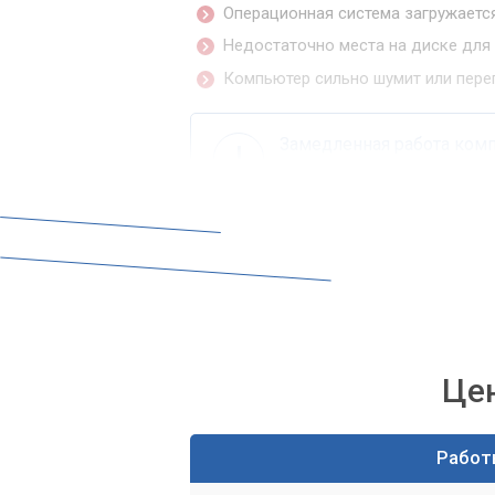
Операционная система загружаетс
Недостаточно места на диске для
Компьютер сильно шумит или перег
Замедленная работа комп
сотрудников. Недопустим
Ключевые направл
Для повышения скорости работы офис
модернизации. Выбор зависит от текущ
Установка SSD-накопите
Це
Пожалуй, это одно из самых эффектив
компьютера. Традиционные жесткие дис
Работ
главным ограничением по скорости.