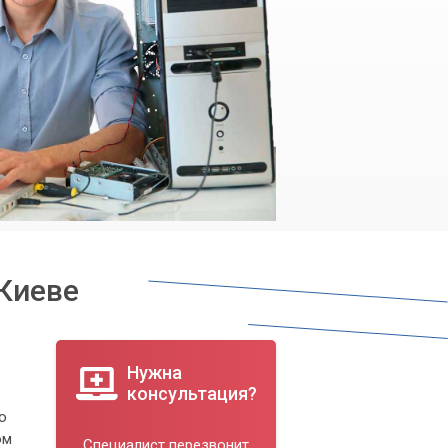
Киеве
о
Нужна
консультация?
ю
ом
Специалист перезвонит