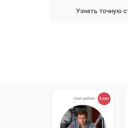
Замена процессора и ма
Узнать точную 
В некоторых случаях, когда компьютер
потребоваться замена центрального пр
Это более дорогостоящий и сложный а
производительности, особенно для по
или сложными вычислениями.
Преимущества раб
Сервисный центр «Компьютерный Маст
компьютеров. Мы предлагаем комплекс
5 лет
Опыт работы
Наши специалисты проведут тщательну
предложат оптимальные варианты апгр
Благодаря нашему опыту, вы сможете 
покупке новых компьютеров и значите