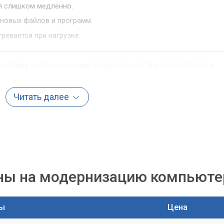
я слишком медленно.
 новых файлов и программ.
ревается при нагрузке.
ьютера — это снижение продуктивности и рост стресса у
о в условиях современного бизнеса.
Читать далее
ения апгрейда
ного компьютера существует несколько основных направлений
ей конфигурации вашего ПК и задач, которые он выполняет.
ля
ны на модернизацию компьюте
ных и недорогих решений для значительного ускорения работы
ки (HDD) работают на механических элементах, что является и
ы
Цена