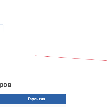
ров
х
Гарантия