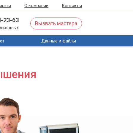
тзывы
О компании
Контакты
4-23-63
Вызвать мастера
з выходных
ет
Данные и файлы
ышения