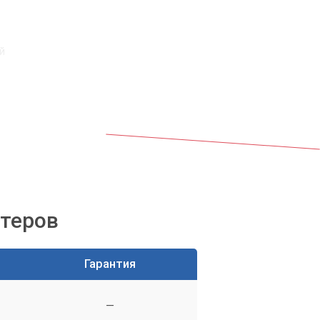
й
ютеров
Гарантия
—