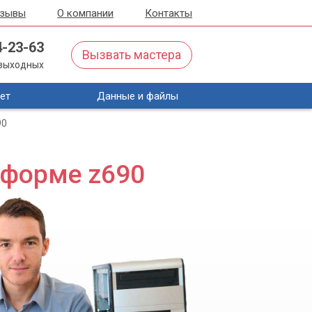
тзывы
О компании
Контакты
4-23-63
Вызвать мастера
з выходных
ет
Данные и файлы
90
тформе z690