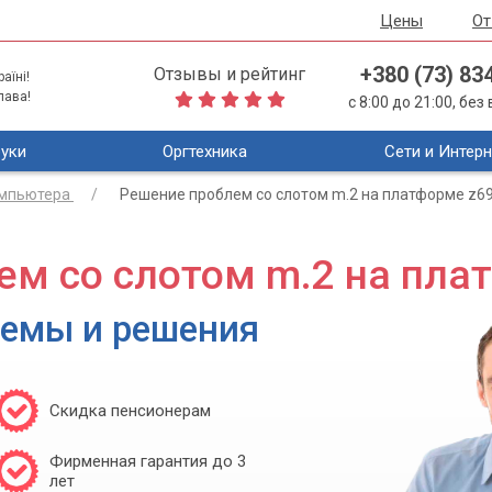
Цены
О
+380 (73) 83
Отзывы и рейтинг
аїні!
лава!
с 8:00 до 21:00, бе
уки
Оргтехника
Сети и Интерн
омпьютера
Решение проблем со слотом m.2 на платформе z6
ем со слотом m.2 на пла
лемы и решения
Скидка пенсионерам
Фирменная гарантия до 3
лет