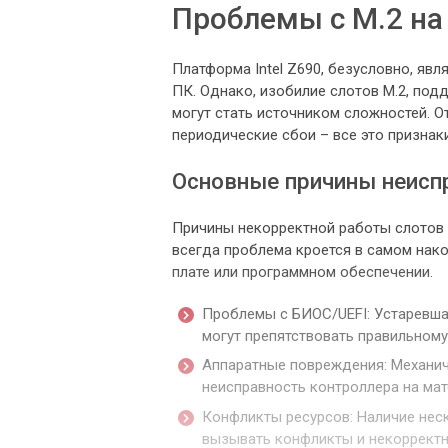
Проблемы с M.2 на
Платформа Intel Z690, безусловно, я
ПК. Однако, изобилие слотов M.2, под
могут стать источником сложностей. О
периодические сбои – все это признак
Основные причины неисп
Причины некорректной работы слотов 
всегда проблема кроется в самом нако
плате или программном обеспечении.
Проблемы с БИОС/UEFI: Устаревша
могут препятствовать правильному
Аппаратные повреждения: Механич
неисправность контроллера на мат
Конфликты ресурсов: Наличие неск
вызывать конфликты и некорректн