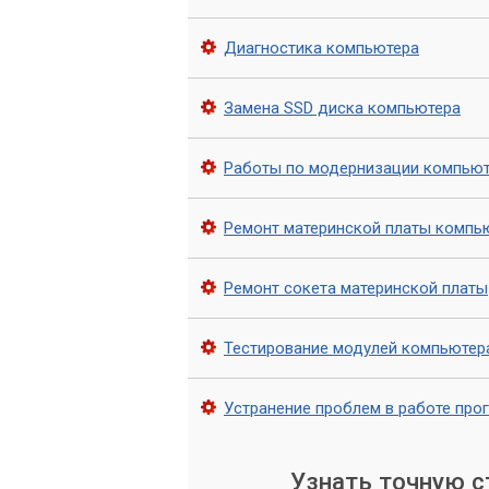
определения истинной причины неиспра
Диагностика компьютера
Проверка БИОС/UEFI: Анализ текущ
актуальной версии (если необходи
Замена SSD диска компьютера
Тестирование слота M.2: Проверка
работы контроллера на материнско
Работы по модернизации компью
Тестирование накопителя: Проверк
специализированных утилит.
Ремонт материнской платы компь
Анализ программного обеспечения
системных журналов на наличие о
Ремонт сокета материнской платы
Выявление конфликтов: Определе
устройствами.
Тестирование модулей компьютер
Мы используем только ор
Устранение проблем в работе про
замена оборудования. Это
Узнать точную 