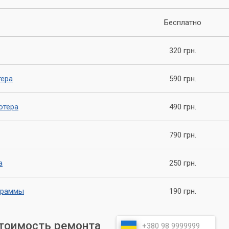
вности. Это включает в себя:
Бесплатно
ей версии прошивки, сброс настроек и обновление до
мо).
320 грн.
 целостности контактов, измерение напряжений и тестирование
й плате.
тера
590 грн.
а самого SSD M.2 на предмет неисправностей при помощи
ютера
490 грн.
: Проверка установленных драйверов, операционной системы и
шибок.
790 грн.
ние возможных конфликтов ресурсов с другими подключенным
а
250 грн.
игинальные запчасти и компоненты, если требуется
граммы
190 грн.
 гарантирует долговечность и стабильность.
стоимость ремонта