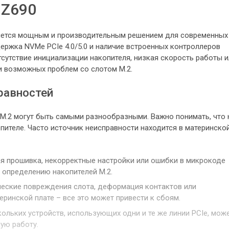
 Z690
вляется мощным и производительным решением для современных
держка NVMe PCIe 4.0/5.0 и наличие встроенных контроллеров
тсутствие инициализации накопителя, низкая скорость работы и
и возможных проблем со слотом M.2.
равностей
M.2 могут быть самыми разнообразными. Важно понимать, что 
пителе. Часто источник неисправности находится в материнско
я прошивка, некорректные настройки или ошибки в микрокоде
 определению накопителей M.2.
еские повреждения слота, деформация контактов или
еринской плате – все это может привести к сбоям.
ольких устройств, использующих одни и те же линии PCIe, мож
ую работу.