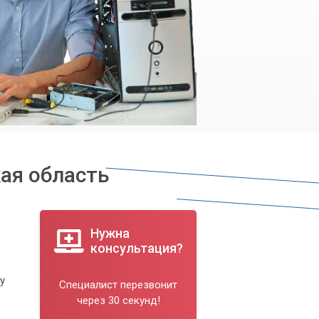
ая область
Нужна
консультация?
у
Специалист перезвонит
через 30 секунд!