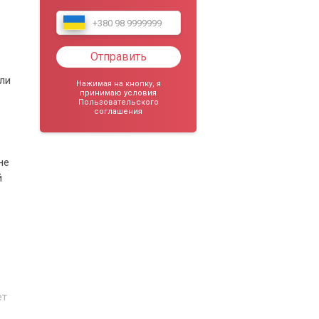
Отправить
ли
Нажимая на кнопку, я
принимаю условия
Пользовательского
соглашения
не
й
ет