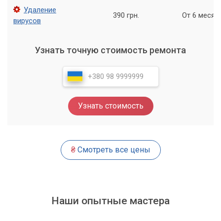
Мастера»
Удаление
390 грн.
От 6 месяц
вирусов
Доверяя обслуживание своего ноутбука нашему
сервисному центру, вы полагаетесь на опыт и
Узнать точную стоимость ремонта
профессионализм. Наши мастера оснащены современным
оборудованием и используют только качественные
расходные материалы, такие как высокоэффективная
термопаста.
Мы работаем аккуратно и ответственно, гарантируя, что
Узнать стоимость
все процедуры будут выполнены на высшем уровне. Мы
понимаем ценность вашей техники и стремимся вернуть ей
пиковую производительность.
₴
Смотреть все цены
Профессиональное обслуживание в
сервисном центре «Компьютерный Мастер» –
это инвестиция в надежность и
Наши опытные мастера
долговечность вашего ноутбука,
обеспечивающая его долгую и стабильную