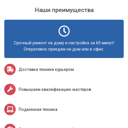
обслуживанием.
Наши преимущества
Ваш ноутбук заслуживает лучшего
Не откладывайте заботу о своем незаменимом помощнике
на потом. Сервисный центр «Компьютерный Мастер»
Срочный ремонт на дому и настройка за 60 минут!
предлагает профессиональные услуги по обслуживанию
Оперативно приедем на дом или в офис.
ноутбуков для жителей Киева и Киевской области. Мы
поможем вашему устройству работать быстро, тихо и
стабильно, продлевая его жизнь и сохраняя вашу
продуктивность и комфорт.
Доставка техники курьером
Повышаем квалификацию мастеров
Подменная техника