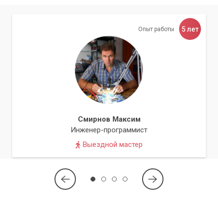
работу.
5 лет
Опыт работы
Какие проблемы решает обслуживание?
Регулярное обслуживание помогает предотвратить ряд
распространенных и неприятных проблем. Перегрев,
ведущий к троттлингу (снижению частоты процессора) и
внезапным отключениям, полностью исключается при
своевременной чистке и замене термоинтерфейсов.
Снижается риск выхода из строя дорогостоящих
Смирнов Максим
компонентов из-за постоянного перегрева. Улучшается
Инженер-программист
общая стабильность системы, исчезают "фризы" и
замедления.
Выездной мастер
Своевременная профилактика в разы
выгоднее и проще, чем сложный ремонт
после возникновения серьезной
неисправности, вызванной пренебрежением