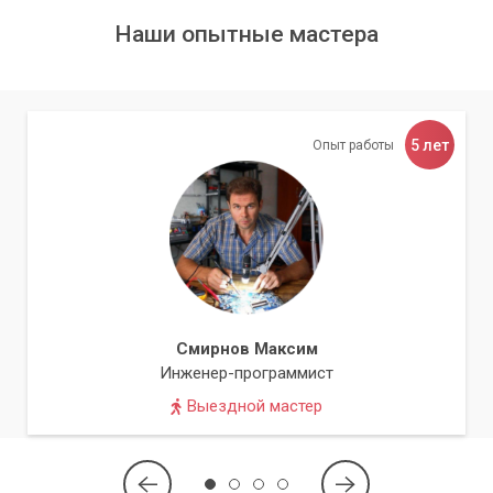
сети.
Наши опытные мастера
4. Оптимизация системы безопасности:
Рекомендации по регулярному обновлению
операционной системы и другого важного ПО.
5 лет
Опыт работы
Настройка параметров конфиденциальности и
безопасности веб-браузеров.
Советы по созданию надежных паролей и
безопасному поведению в интернете.
5. Резервное копирование данных:
Смирнов Максим
Один из важнейших аспектов защиты –
Инженер-программист
возможность восстановления данных в
случае непредвиденных ситуаций.
Выездной мастер
Консультации по выбору стратегии резервного