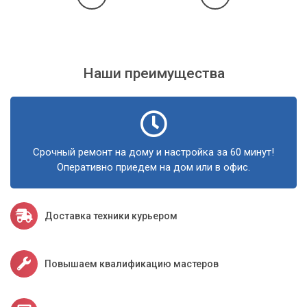
копирования.
Настройка автоматического резервного копирования
важных файлов и данных.
Профессиональная помощь
Наши преимущества
Обращение к специалистам сервисного центра
«Компьютерный Мастер» – это гарантия того, что ваш
ноутбук получит профессиональную и комплексную
защиту. Мы используем только проверенные методы и
Срочный ремонт на дому и настройка за 60 минут!
лицензионное программное обеспечение. Наши мастера
Оперативно приедем на дом или в офис.
имеют большой опыт работы с различными типами угроз и
готовы предложить оптимальное решение для каждой
конкретной ситуации. Не откладывайте заботу о
Доставка техники курьером
безопасности своего ноутбука на потом – это может
стоить вам очень дорого.
Повышаем квалификацию мастеров