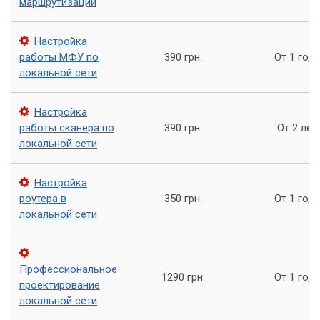
маршрутизации
Специалисты устанавливают необходимое
оборудование (маршрутизаторы, коммутаторы,
Настройка
кабели) и настраивают его.
работы МФУ по
390 грн.
От 1 год
Конфигурирование межсетевого экрана. Специалисты
локальной сети
настраивают межсетевой экран для обеспечения
безопасности сети.
Настройка
Настройка доступа к интернету для всех устройств в
работы сканера по
390 грн.
От 2 лет
сети. Специалисты кон
локальной сети
Настройка
роутера в
350 грн.
От 1 год
локальной сети
Профессиональное
1290 грн.
От 1 год
проектирование
локальной сети