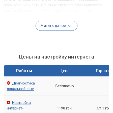
подключение к сети. Опытные специалисты сервисного
центра «Компьютерный Мастер» могут помочь вам
настроить интернет по локальной сети, обеспечив
стабильную работу вашей сети.
Читать далее
Более того, настройка интернета по локальной сети может
помочь вам сократить расходы на оплату услуг интернет-
провайдера.
Обращайтесь в сервис «Компьютерный
Цены на настройку интернета
Мастер»
Работы
Цена
Гаранти
Сервисный центр «Компьютерный Мастер» предлагает
полный спектр услуг по настройке интернета по локальной
сети. Вот некоторые из них:
Диагностика
Бесплатно
—
локальной сети
Оценка сетевой инфраструктуры. Специалисты
изучают существующую сеть и выявляют ее
Настройка
проблемы.
интернет-
1190 грн.
От 1 год
Установка и настройка сетевого оборудования.