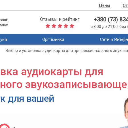
Цены
О
+380 (73) 83
Отзывы и рейтинг
аїні!
лава!
с 8:00 до 21:00, бе
уки
Оргтехника
Сети и Интерн
Выбор и установка аудиокарты для профессионального звуко
овка аудиокарты для
ного звукозаписывающе
к для вашей