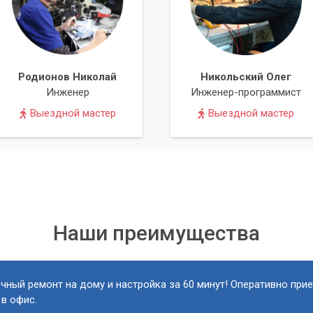
жно для мониторинга в реальном времени, но требует большей
фер снижает нагрузку на ЦПУ, но увеличивает задержку.
Родионов Николай
Никольский Олег
ов можно подключать микрофоны, мониторы, MIDI-клавиатуры и
Инженер
Инженер-программист
удиокарте. Важно использовать качественные кабели для
Выездной мастер
Выездной мастер
титься к «Компьютерному
пьютерный Мастер» обладают глубокими знаниями и опытом в
Наши преимущества
озаписывающих систем. Мы предлагаем полный спектр услуг.
ной аудиокарты под ваши задачи и бюджет.
чный ремонт на дому и настройка за 60 минут! Оперативно при
ренних и внешних аудиокарт.
 в офис.
ия системных параметров для максимально низкой задержки и