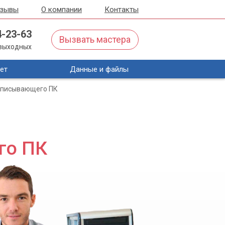
тзывы
О компании
Контакты
4-23-63
Вызвать мастера
з выходных
ет
Данные и файлы
записывающего ПК
го ПК