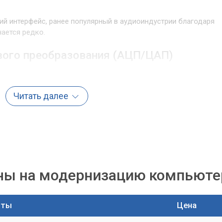
й интерфейс, ранее популярный в аудиоиндустрии благодаря
чается редко.
вого преобразования (АЦП/ЦАП)
вука. Высококачественные АЦП/ЦАП обеспечивают низкий
щать внимание на показатели битности (например, 24 бит) и
Читать далее
кГц).
ходов
руете ли вы записывать только вокал, или вам нужно
микрофонов, инструменты, и мониторы? Проанализируйте
I и цифровых входов/выходов (S/PDIF, ADAT).
ны на модернизацию компьюте
оты
Цена
и важны для чистого усиления сигнала с микрофона до записи