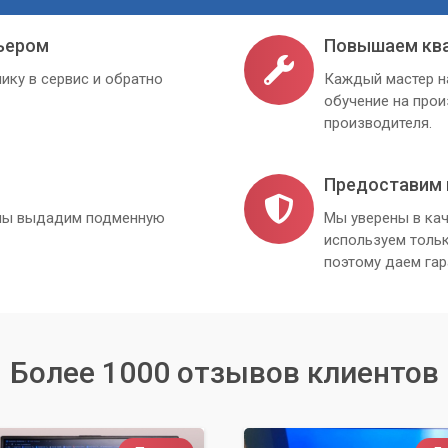
ьером
Повышаем кв
ке периферийного оборудования.
ику в сервис и обратно
Каждый мастер н
 со звуком.
обучение на про
производителя.
записывающего ПК профессионалам «Компьютерного Мастера»,
я на творчестве.
Предоставим 
, мы выдадим подменную
Мы уверены в кач
используем толь
поэтому даем гар
Более 1000 отзывов клиентов