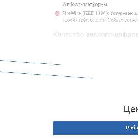
Windows-платформы.
FireWire (IEEE 1394):
Устаревающи
своей стабильности. Сейчас встре
Качество аналого-цифро
Определяет чистоту и детализацию з
уровень шума и искажений. Важно обра
частоты дискретизации (например, 192 
Количество входов и вы
Зависит от ваших потребностей. Плани
одновременно подключить несколько 
необходимое количество XLR, TRS, MID
Це
Наличие предусилителей
Раб
Встроенные микрофонные предусилител