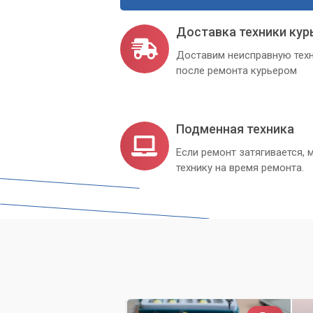
стабильной работы.
Доставка техники кур
Помощь в подключении и настрой
Доставим неисправную техн
Общая оптимизация ПК для работы
после ремонта курьером
Доверьте создание идеального звуко
вы сможете полностью сосредоточитьс
Подменная техника
Если ремонт затягивается
технику на время ремонта.