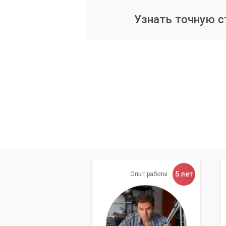
Физическая установка
Узнать точную 
Для внутренних PCIe-карт необходимо 
установить карту. Для внешних карт п
соответствующему порту (USB, Thunderb
Установка драйверов
После физической установки необходи
официального сайта производителя ау
максимальной производительности.
Никогда не используйте
привести к сбоям, задер
5 лет
Опыт работы
Настройка буфера и зад
В настройках драйвера аудиокарты вы