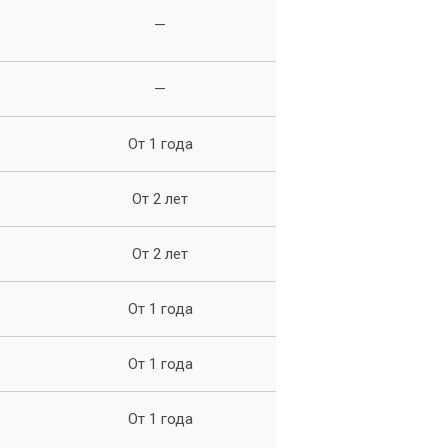
—
—
От 1 года
От 2 лет
и
От 2 лет
От 1 года
От 1 года
т
От 1 года