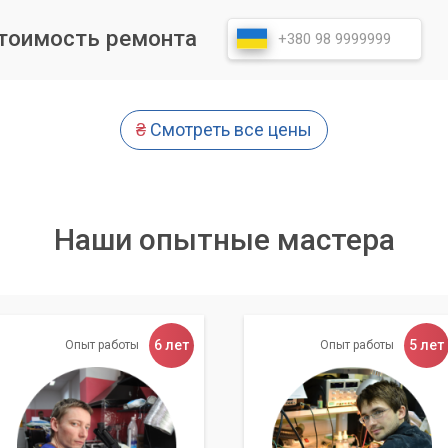
стоимость ремонта
открыть корпус ПК, найти свободный слот PCIe и аккуратно
одключение проще – достаточно присоединить ее к
olt).
₴
Смотреть все цены
мо загрузить и установить последние версии драйверов с
диокарты. Это критически важно для стабильной работы и
Наши опытные мастера
 устаревшие или неофициальные драйверы. Это может
жкам и ухудшению качества звука.
6 лет
5 лет
Опыт работы
Опыт работы
ержки
 сможете регулировать размер буфера. Меньший размер буфера