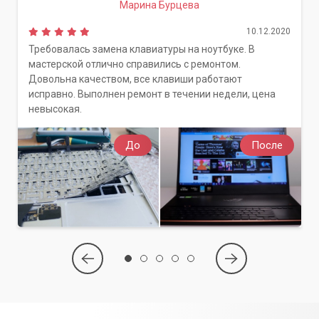
Марина Бурцева
Преимущества работы с нами
10.12.2020
Выбирая «Компьютерный Мастер», вы получаете качество,
Требовалась замена клавиатуры на ноутбуке. В
мастерской отлично справились с ремонтом.
надежность и профессионализм.
Довольна качеством, все клавиши работают
исправно. Выполнен ремонт в течении недели, цена
Надежный партнер для связи
невысокая.
Мы гарантируем быстрый отклик и квалифицированную
помощь.
До
После
Наши специалисты работают оперативно и эффективно,
минимизируя время простоя вашего интернет-соединения.
Мы предлагаем удобный сервис с выездом мастера на
дом в пределах Киева и Киевской области, что экономит
ваше время и усилия.
Работая с нами, вы получаете гарантию на все
выполненные работы и установленные компоненты. Наша
цель – ваше полное удовлетворение качеством наших