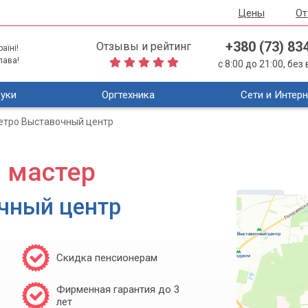
Цены
О
+380 (73) 83
Отзывы и рейтинг
аїні!
лава!
с 8:00 до 21:00, бе
уки
Оргтехника
Сети и Интерн
етро Выставочный центр
 мастер
чный центр
Скидка пенсионерам
Фирменная гарантия до 3
лет