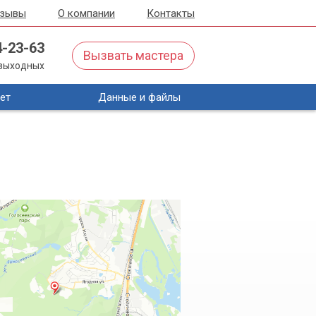
тзывы
О компании
Контакты
4-23-63
Вызвать мастера
з выходных
ет
Данные и файлы