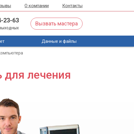
тзывы
О компании
Контакты
4-23-63
Вызвать мастера
з выходных
ет
Данные и файлы
 компьютера
ь для лечения