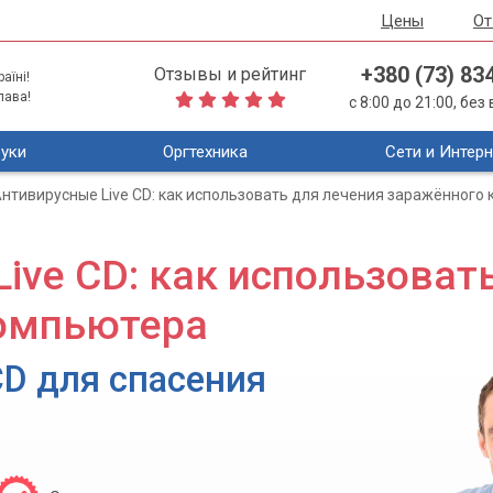
Цены
О
+380 (73) 83
Отзывы и рейтинг
аїні!
лава!
с 8:00 до 21:00, бе
уки
Оргтехника
Сети и Интерн
нтивирусные Live CD: как использовать для лечения заражённого
ive CD: как использоват
омпьютера
CD для спасения