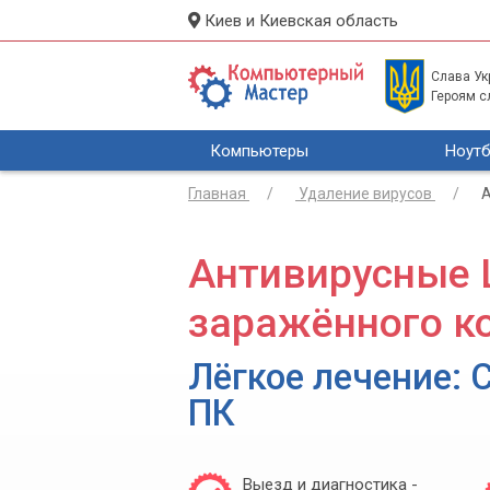
Киев и Киевская область
Слава Укр
Героям с
Компьютеры
Ноутб
Главная
Удаление вирусов
А
Антивирусные L
заражённого к
Лёгкое лечение: 
ПК
Выезд и диагностика -