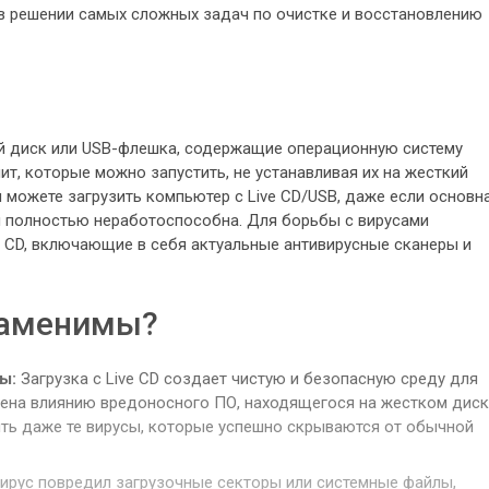
 в решении самых сложных задач по очистке и восстановлению
чный диск или USB-флешка, содержащие операционную систему
илит, которые можно запустить, не устанавливая их на жесткий
ы можете загрузить компьютер с Live CD/USB, даже если основн
 полностью неработоспособна. Для борьбы с вирусами
e CD, включающие в себя актуальные антивирусные сканеры и
заменимы?
ы:
Загрузка с Live CD создает чистую и безопасную среду для
жена влиянию вредоносного ПО, находящегося на жестком диск
ить даже те вирусы, которые успешно скрываются от обычной
ирус повредил загрузочные секторы или системные файлы,