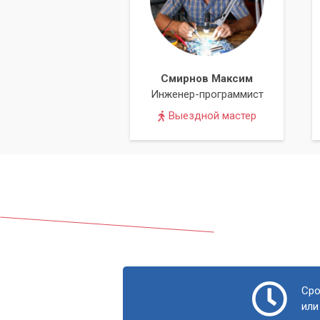
Повреждение системных файло
системные файлы, требующие восс
Отсутствие интернета для обнов
эффективным против новых угроз.
Смирнов Максим
Сервисный центр «Компьютерный Маст
Инженер-программист
вирусными угрозами. Наши специалист
Выездной мастер
другими передовыми инструментами дл
Наши Услуги включат:
Мы выполним полную диагностику ваше
специализированные антивирусные Liv
сканирование для выявления и полног
целостность системных файлов после у
рабочего состояния. Кроме того, мы 
вашего компьютера, чтобы предотврат
Сро
или