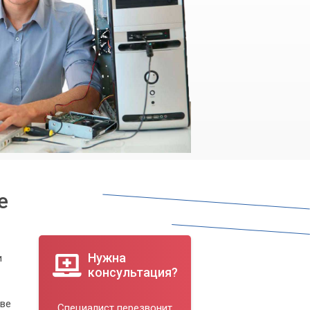
е
Нужна
и
консультация?
еве
Специалист перезвонит