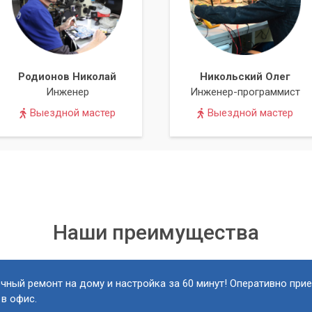
в:
После удаления вируса могут остаться поврежденные
тановления.
ления баз:
Если нет доступа к сети, Live CD становится менее
Родионов Николай
Никольский Олег
ер» предлагает профессиональную помощь в борьбе с
Инженер
Инженер-программист
ы обладают обширным опытом работы с антивирусными Live CD
Выездной мастер
Выездной мастер
я диагностики и лечения компьютеров.
го устройства, профессионально используем
e CD/USB, обновим антивирусные базы и проведем глубокое
о удаления всех видов вредоносного ПО. Мы также проверим
Наши преимущества
даления вирусов и, при необходимости, восстановим их до
дадим вам рекомендации по повышению уровня безопасности
ить будущие заражения.
чный ремонт на дому и настройка за 60 минут! Оперативно при
 в офис.