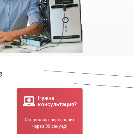
е
Нужна
консультация?
Специалист перезвонит
через 30 секунд!