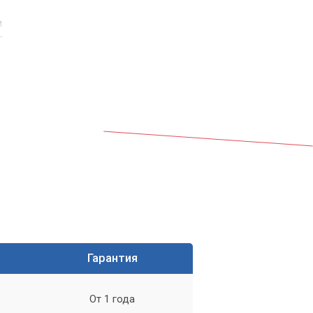
м
г
ой
Гарантия
От 1 года