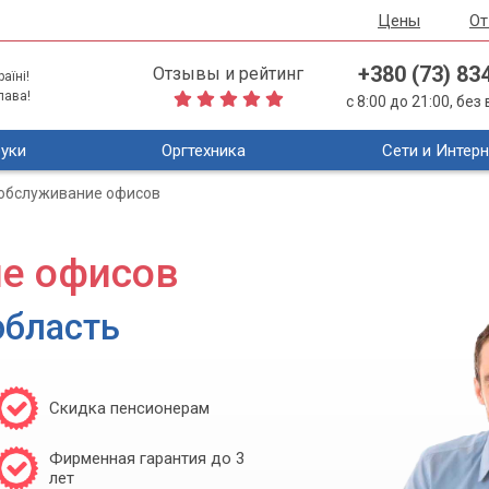
Цены
О
+380 (73) 83
Отзывы и рейтинг
аїні!
лава!
с 8:00 до 21:00, бе
уки
Оргтехника
Сети и Интерн
 обслуживание офисов
ие офисов
область
Скидка пенсионерам
Фирменная гарантия до 3
лет