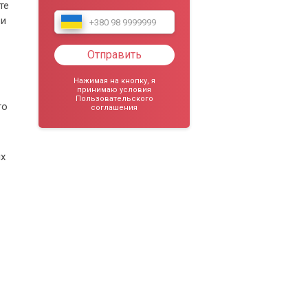
те
 и
Отправить
Нажимая на кнопку, я
принимаю условия
Пользовательского
го
соглашения
х