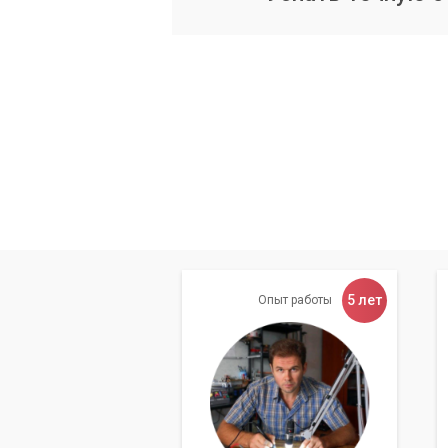
Сервисный центр «Компьютерный Маст
компьютеров, настройку сетей и серве
безопасности. Обратившись в «Компью
качестве предоставляемых услуг.
5 лет
Опыт работы