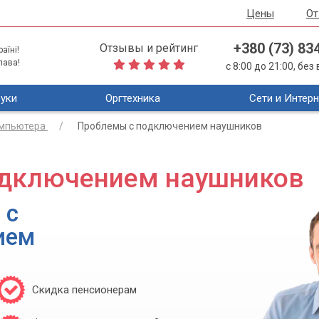
Цены
О
+380 (73) 83
Отзывы и рейтинг
аїні!
лава!
с 8:00 до 21:00, бе
уки
Оргтехника
Сети и Интерн
омпьютера
Проблемы с подключением наушников
одключением наушников
 с
ием
Скидка пенсионерам