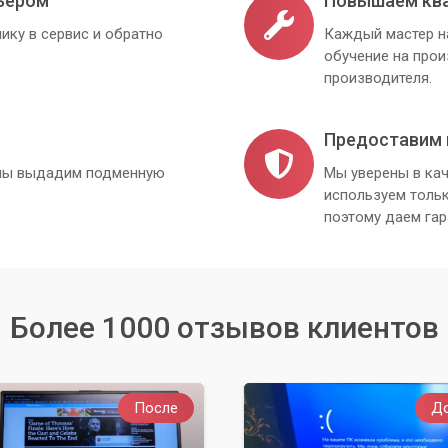
ьером
Повышаем кв
ику в сервис и обратно
Каждый мастер н
тям лишать вас комфорта. Доверьте ремонт профессионалам и
обучение на про
йтесь качественным звуком уже сегодня!
производителя.
Предоставим 
, мы выдадим подменную
Мы уверены в кач
используем толь
поэтому даем гар
Более 1000 отзывов клиентов
После
Д