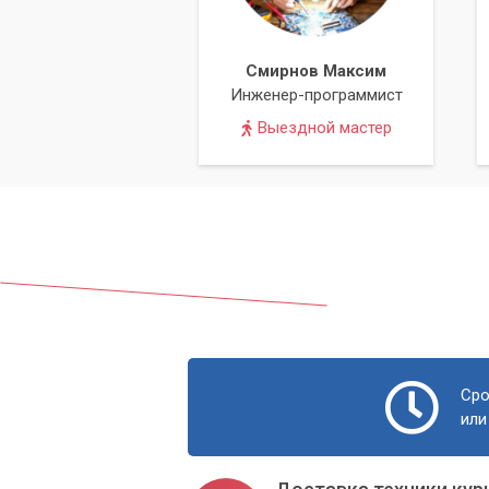
Преимущества обр
Смирнов Максим
Обращаясь в «Компьютерный Мастер», 
Инженер-программист
надежности выполненных работ. Для на
Выездной мастер
Мы предлагаем:
Опытные специалисты:
Наши мас
периферийных устройств.
Оперативность:
Мы стремимся мак
Гарантия на работы:
Мы предоста
компоненты.
Приемлемые цены:
Наши цены фо
Сро
комплектующих, всегда оставаясь
или
Широкий спектр услуг:
Ремонтиру
простых "затычек" до профессиона