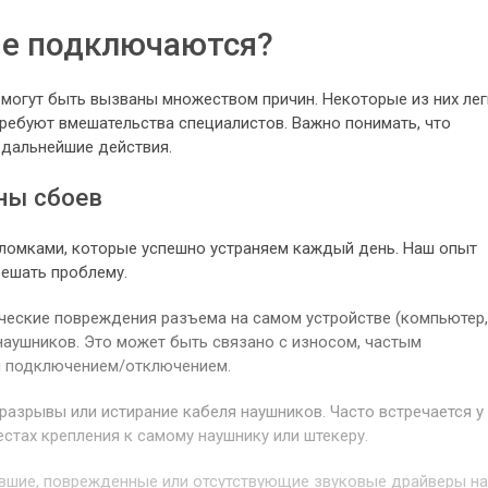
не подключаются?
огут быть вызваны множеством причин. Некоторые из них ле
требуют вмешательства специалистов. Важно понимать, что
 дальнейшие действия.
ны сбоев
ломками, которые успешно устраняем каждый день. Наш опыт
решать проблему.
еские повреждения разъема на самом устройстве (компьютер,
 наушников. Это может быть связано с износом, частым
м подключением/отключением.
разрывы или истирание кабеля наушников. Часто встречается у
стах крепления к самому наушнику или штекеру.
вшие, поврежденные или отсутствующие звуковые драйверы на