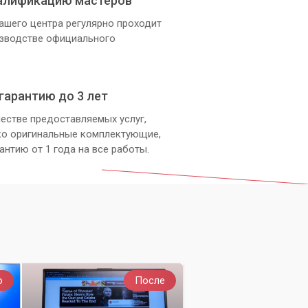
алификацию мастеров
ашего центра регулярно проходит
з
изводстве официального
гарантию до 3 лет
естве предоставляемых услуг,
ко оригинальные комплектующие,
антию от 1 года на все работы.
о
После