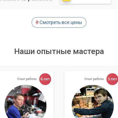
го компонента, включая аудиочип, Bluetooth-модуль, динамик
явления причины неисправности мы подробно объясняем суть
₴
Смотреть все цены
ые варианты ремонта, а также озвучиваем стоимость и сроки
сти от проблемы, ремонт может включать замену разъемов,
 поврежденных кабелей, перепрошивку беспроводных наушников
Наши опытные мастера
 а также сложные работы по замене компонентов на материнск
ремонта обязательно проводится многократное тестирование
способности наушников и отсутствия повторения проблемы.
6 лет
5 лет
Опыт работы
Опыт работы
сполагает всем необходимым оборудованием и
ми специалистами, чтобы быстро и качественно решить
ючением ваших наушников, независимо от их типа и