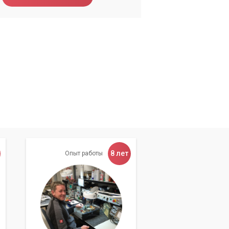
и и
,
ой
8 лет
Опыт работы