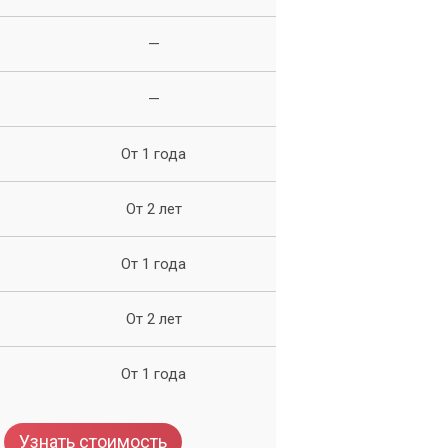
—
—
им
От 1 года
От 2 лет
От 1 года
От 2 лет
мы
 и
От 1 года
Узнать стоимость