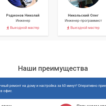
ащения к нам
Родионов Николай
Никольский Олег
вы можете быть уверены в высоком качестве обслуживания и
Инженер
Инженер-программист
с главное - довольный клиент.
Выездной мастер
Выездной мастер
тера имеют многолетний опыт в ремонте компьютерной техники
симально быстро вернуть ваши наушники в рабочее состояние
Наши преимущества
вляем гарантию на все выполненные работы и замененные
рмируются исходя из сложности ремонта и стоимости
чный ремонт на дому и настройка за 60 минут! Оперативно при
 конкурентоспособными.
 в офис.
ем все типы наушников – от проводных до беспроводных, от
льных игровых гарнитур.