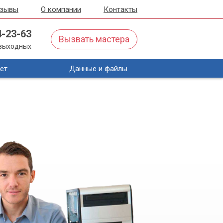
тзывы
О компании
Контакты
4-23-63
Вызвать мастера
з выходных
ет
Данные и файлы