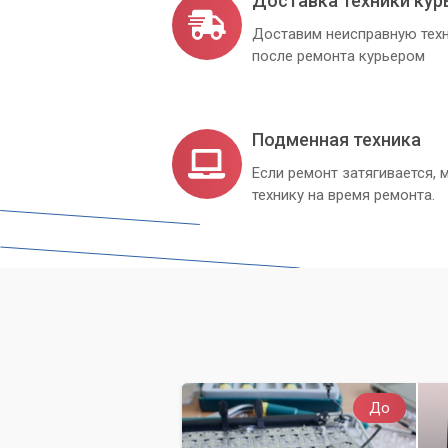
Доставка техники кур
Доставим неисправную техн
Не позволяйте небольшим неисправнос
после ремонта курьером
«Компьютерного Мастера», и наслажда
Подменная техника
Если ремонт затягивается
технику на время ремонта.
До