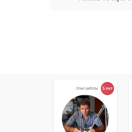
тестируем функциональность каждо
микрофон (если есть).
Предложение решения:
После вы
проблемы и предлагаем оптимальн
выполнения работ.
Проведение ремонта:
В зависимо
пайку контактов, восстановление
установку и настройку драйверов,
плате.
Финальное тестирование:
После 
для подтверждения полной работо
5 лет
Опыт работы
Наш сервисный центр ра
высококвалифицированны
любую проблему с подкл
модели.