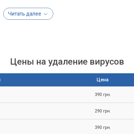
ндуем установить надежное антивирусное программное
Читать далее
будущих атак.
нами
вы получаете ряд преимуществ:
состоит из опытных специалистов, которые знают, как
Цены на удаление вирусов
и.
тываем особенности каждого устройства и предлагаем
ы
Цена
качестве наших услуг и предоставляем гарантию на выполненн
390 грн.
290 грн.
му ноутбуку и личным данным. Обратитесь в компанию
390 грн.
нальной чистки ноутбука от вирусов. Мы поможем вам вернут