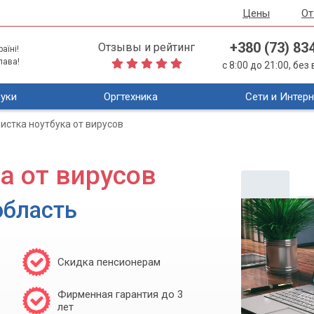
Цены
О
+380 (73) 83
Отзывы и рейтинг
аїні!
лава!
с 8:00 до 21:00, бе
уки
Оргтехника
Сети и Интерн
истка ноутбука от вирусов
а от вирусов
область
Скидка пенсионерам
Фирменная гарантия до 3
лет