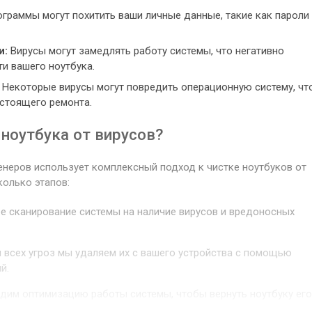
раммы могут похитить ваши личные данные, такие как пароли
и:
Вирусы могут замедлять работу системы, что негативно
и вашего ноутбука.
Некоторые вирусы могут повредить операционную систему, чт
стоящего ремонта.
ноутбука от вирусов?
еров использует комплексный подход к чистке ноутбуков от
колько этапов:
 сканирование системы на наличие вирусов и вредоносных
всех угроз мы удаляем их с вашего устройства с помощью
й.
им оптимизацию работы системы, чтобы вернуть ноутбуку его