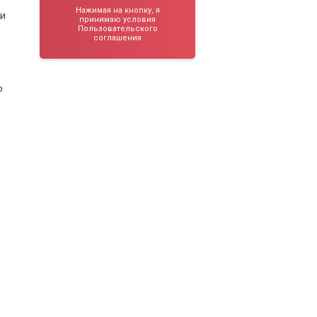
Нажимая на кнопку, я
 и
принимаю условия
Пользовательского
соглашения
о