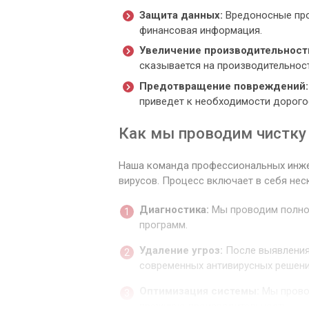
Защита данных:
Вредоносные прог
финансовая информация.
Увеличение производительност
сказывается на производительност
Предотвращение повреждений:
приведет к необходимости дорого
Как мы проводим чистку 
Наша команда профессиональных инжен
вирусов. Процесс включает в себя нес
Диагностика:
Мы проводим полное
программ.
Удаление угроз:
После выявления 
современных антивирусных решени
Оптимизация системы:
Мы провод
прежнюю производительность.