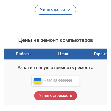
Быстрый отклик:
Мы стараемся максимально
Читать далее
оперативно реагировать на ваши заявки.
Комплексный подход:
Часто проблему можно решить
на месте, без необходимости отправки техники в
стационар.
Цены на ремонт компьютеров
Что включает услуга "Ремонт ПК с
выездом"?
Работы
Цена
Гаранти
Мы предлагаем широкий спектр услуг по ремонту и
настройке компьютеров непосредственно у вас дома или в
Узнать точную стоимость ремонта
офисе. Наши квалифицированные мастера готовы
справиться с большинством типовых неисправностей и
проблем.
Основные услуги включают диагностику компьютера для
Узнать стоимость
выявления причин сбоев, устранение программных ошибок,
лечение вирусов и установку антивирусного ПО, настройку
операционной системы и программ, а также решение