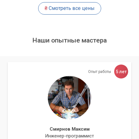
проблем с подключением к интернету.
₴
Смотреть все цены
Часто решаемые проблемы
Торможение работы компьютера.
Не загружается операционная система.
Наши опытные мастера
Проблемы с драйверами.
Наличие вирусов и вредоносных программ.
Сбой в работе программного обеспечения.
5 лет
Опыт работы
Проблемы с доступом в интернет.
Настройка периферийных устройств (принтер, сканер и
т.д.).
Мы гарантируем качественное выполнение
работ и индивидуальный подход к каждому
клиенту.
Смирнов Максим
Инженер-программист