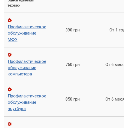
одной единицы
специалистов.
техники
Профилактическое
390 грн.
От 1 года
обслуживание
МФУ
Профилактическое
750 грн.
От 6 месяц
обслуживание
компьютера
Профилактическое
850 грн.
От 6 месяц
обслуживание
ноутбука