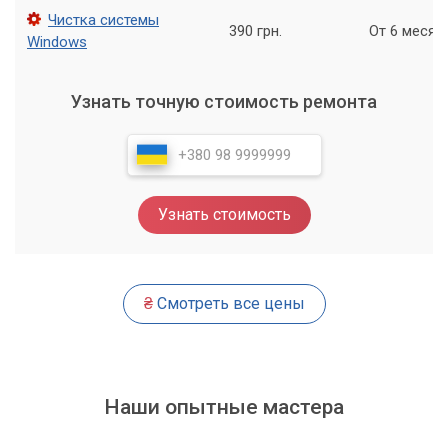
Мастер»
Чистка системы
390 грн.
От 6 месяц
Windows
Вирусы могут причинить серьезный вред вашей системе и
нарушить работу вашего компьютера. Но не стоит
Узнать точную стоимость ремонта
паниковать! Наш сервисный центр «Компьютерный Мастер»
готов помочь вам лечением Windows от вирусов. Мы
предлагаем профессиональную помощь и гарантируем, что
ваш компьютер будет защищен.
Обратитесь к нам прямо сейчас и получите первоклассную
Узнать стоимость
услугу по лечению Windows от вирусов.
₴
Смотреть все цены
Наши опытные мастера