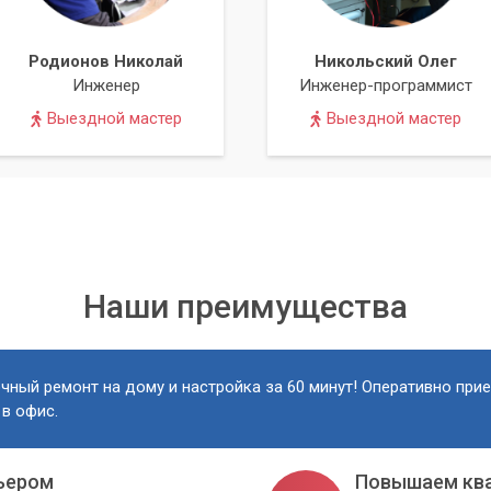
спользуем только надежные и проверенные методы чистки.
ируем сохранность всех ваших личных файлов.
Родионов Николай
Никольский Олег
ки, мы можем провести дополнительные работы по оптимизац
Инженер
Инженер-программист
Выездной мастер
Выездной мастер
тратить время на самостоятельное изучение методов чистки и
ов.
:
После чистки ноутбук будет работать заметно быстрее.
уке на потом. Переполненный жесткий диск – это не просто
привести к дальнейшим проблемам. Доверьте чистку
рой и стабильной работой вашего устройства.
Наши преимущества
на диске – это ресурс, который напрямую влияет на
 работы вашего ноутбука. Обеспечьте его достаточное
чный ремонт на дому и настройка за 60 минут! Оперативно при
 в офис.
р» всегда готов помочь вам вернуть вашему ноутбуку его
ьером
Повышаем кв
Киеве и Киевской области, предлагая качественные услуги по