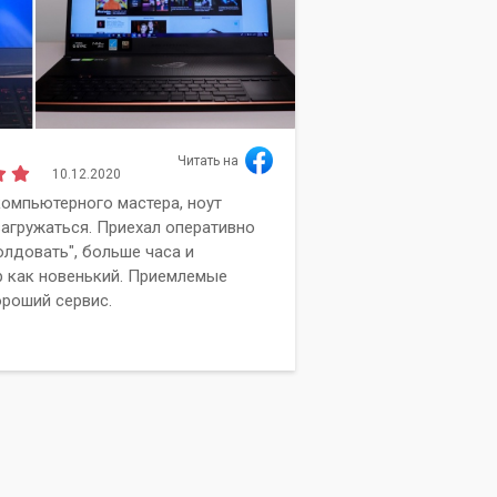
Читать на
10.12.2020
Алиса
омпьютерного мастера, ноут
Сг
Мельдер
загружаться. Приехал оперативно
об
олдовать", больше часа и
Вы
 как новенький. Приемлемые
ка
ороший сервис.
ра
вы