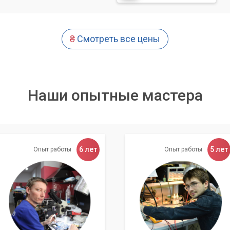
явления временных файлов, кэша и других ненужных данных.
"мусорных" файлов с использованием специализированного
₴
Смотреть все цены
и устаревших программ по согласованию с клиентом.
записей, связанных с удаленными программами.
Наши опытные мастера
ля повышения производительности.
ого диска – залог быстрой и стабильной работы вашего
 система начнет сильно тормозить!
6 лет
5 лет
Опыт работы
Опыт работы
ащения к нам
ерный Мастер», вы получаете не просто услугу, а
д преимуществ: