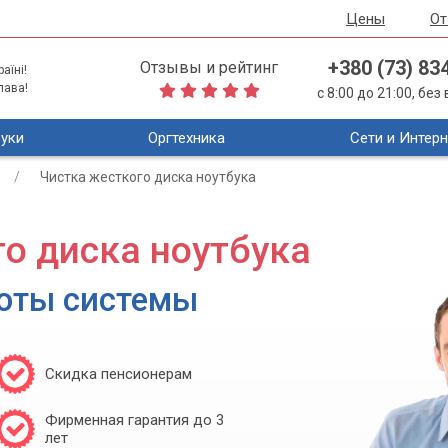
Цены
О
+380 (73) 83
Отзывы и рейтинг
аїні!
лава!
с 8:00 до 21:00, бе
уки
Оргтехника
Сети и Интерн
Чистка жесткого диска ноутбука
о диска ноутбука
оты системы
Скидка пенсионерам
Фирменная гарантия до 3
лет