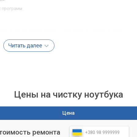
 программ.
чительными по отдельности, в совокупности могут занимать
Читать далее
чистка диска
р» предлагает комплексный подход к чистке жесткого диска
бладают необходимыми знаниями и инструментами для быстро
х файлов без риска потери важных для вас данных. Мы провод
тобы выявить и удалить все "мусорные" элементы.
Цены на чистку ноутбука
Цена
горитму для максимальной эффективности чистки:
есткого диска и оценка уровня его заполнения.
стоимость ремонта