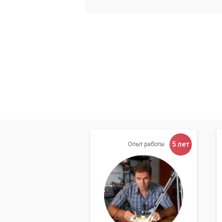
Анализ содержимого диска для вы
Безопасное удаление выявленных 
программного обеспечения.
Деинсталляция неиспользуемых ил
Очистка реестра от некорректных 
Оптимизация файловой системы д
Регулярная чистка жестк
ноутбука. Не ждите, пока
5 лет
Опыт работы
Преимущества обр
Обращаясь в сервисный центр «Компьют
гарантированный результат и целый ря