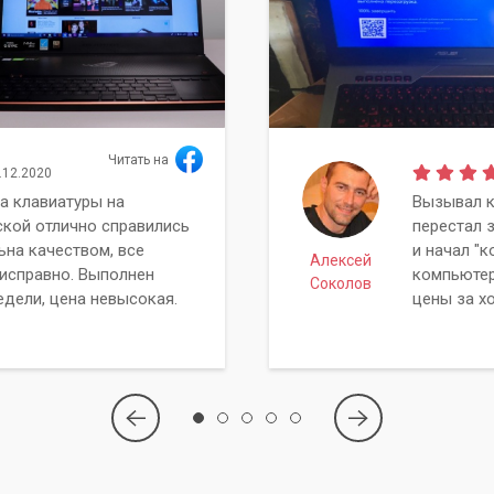
Читать на
.12.2020
а клавиатуры на
Вызывал к
ской отлично справились
перестал 
ьна качеством, все
и начал "к
Алексей
исправно. Выполнен
компьютер
Соколов
едели, цена невысокая.
цены за х