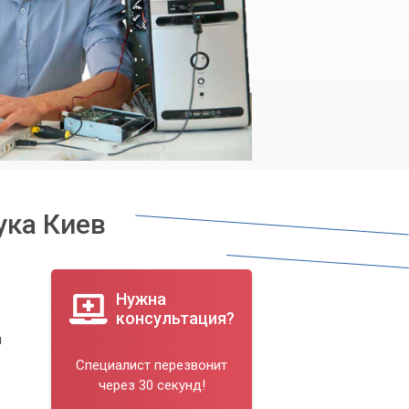
ука Киев
Нужна
консультация?
й
Специалист перезвонит
через 30 секунд!