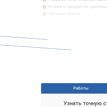
Остатки от некорректно удаленных
Дубликаты файлов.
Все эти данные, хоть и кажутся незна
гигабайты драгоценного пространства.
Профессиональная 
Сервисный центр «Компьютерный Масте
вашего ноутбука. Наши специалисты о
и безопасного удаления всех ненужны
глубокий анализ содержимого диска, ч
Этапы нашей работы
Работы
Наши специалисты следуют четкому ал
Диагностика текущего состояния ж
Узнать точную 