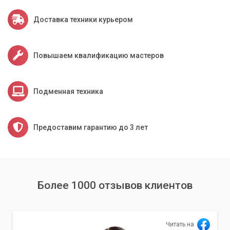
проведения всех необходимых работ.
Доставка техники курьером
Этапы нашей работы
Выезд специалиста по указанному адресу в Киеве или
Повышаем квалификацию мастеров
Киевской области.
Первичная диагностика оборудования и программного
Подменная техника
обеспечения на месте.
Выявление
точной причины
проблемы с WiFi.
Предоставим гарантию до 3 лет
Предложение оптимального решения и стоимости
работ.
Выполнение необходимых действий: настройка
роутера, переустановка драйверов, проверка сетевых
Более 1000 отзывов клиентов
параметров, устранение конфликтов, ремонт или
замена адаптера (при
необходимости
).
Тестирование и проверка стабильности WiFi-
Читать на