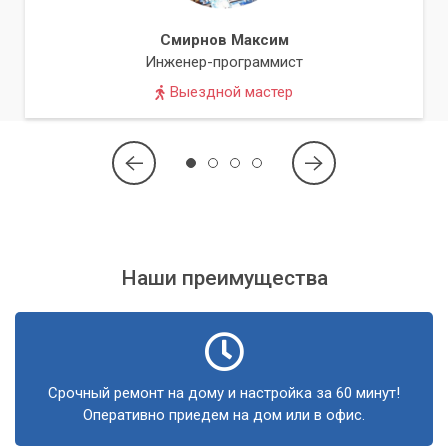
Подключение есть, но отсутствует доступ к интернету.
Смирнов Максим
Очень низкая скорость передачи данных по WiFi.
Инженер-программист
Постоянные разрывы WiFi-соединения.
Выездной мастер
Появление ошибок типа «Не удалось подключиться»
или проблем с получением IP-адреса.
Необходимость настройки нового WiFi-адаптера или
роутера.
Проблемы с WiFi после обновления Windows или
установки нового ПО.
Наши специалисты работают как с настольными
Наши преимущества
компьютерами, так и с ноутбуками различных
производителей и моделей.
Процесс ремонта и настройки
Срочный ремонт на дому и настройка за 60 минут!
Обращение в наш сервисный центр гарантирует
Оперативно приедем на дом или в офис.
профессиональный подход к решению вашей проблемы.
Мастер выезжает на место в удобное для вас время для