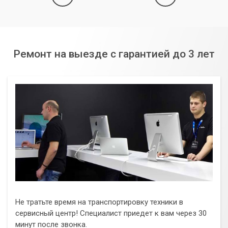
Оперативный выезд мастера в любой район Киева и
большинство населенных пунктов Киевской области.
Высокий уровень квалификации наших сотрудников,
способных решать даже самые сложные и
Ремонт на выезде с гарантией до 3 лет
нестандартные задачи.
Применение современного диагностического
оборудования и проверенных методов ремонта.
Предоставление гарантии на выполненные работы и
установленные комплектующие.
Индивидуальный подход к каждому клиенту и каждой
проблеме.
Стремление к максимально быстрому и эффективному
устранению неисправности.
Не позволяйте проблемам с WiFi мешать вашей работе и
жизни. Обратитесь в «Компьютерный Мастер», и мы
Не тратьте время на транспортировку техники в
обеспечим надежное беспроводное подключение для
сервисный центр! Специалист приедет к вам через 30
вашего компьютера.
минут после звонка.