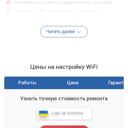
Неисправности самого маршрутизатора (роутера).
Проблемы с WiFi-адаптером в компьютере
(аппаратные или программные).
Ошибки в настройках операционной системы или
Читать далее
сетевых протоколов.
Повреждение драйверов сетевого оборудования.
Конфликты программного обеспечения или наличие
вирусов.
Проблемы с кабелем провайдера или на стороне
Цены на настройку WiFi
самого провайдера.
Определить истинную причину самостоятельно, не обладая
Работы
Цена
Гаранти
глубокими знаниями, бывает крайне сложно. Часто
требуется комплексная диагностика.
Узнать точную стоимость ремонта
Отсутствие или нестабильность WiFi-
подключения делает компьютер практически
бесполезным для многих задач, вызывая