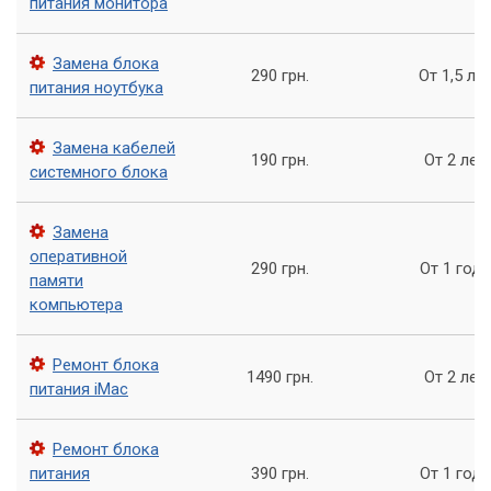
питания монитора
Замена блока
290 грн.
От 1,5 ле
питания ноутбука
Замена кабелей
190 грн.
От 2 лет
системного блока
Температура процессора в BIOS
Изредка встречается такая проблема на практике: когда
Замена
объем и конфигурация самого системного блока не
оперативной
290 грн.
От 1 года
позволяют хорошо циркулировать воздуху внутри него, из-
памяти
за этого компоненты перегреваются и срабатывает защита
компьютера
– компьютер перезагружается. В этом случае можно
попробовать оставить системный блок без боковой
Ремонт блока
крышки на время теста.
1490 грн.
От 2 лет
питания iMac
2. Блок питания имеет малую мощность или
неисправен
Ремонт блока
питания
390 грн.
От 1 года