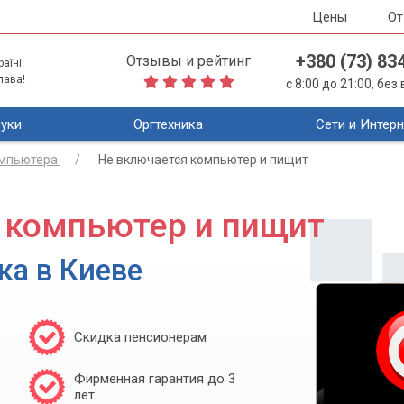
Цены
О
+380 (73) 83
Отзывы и рейтинг
аїні!
лава!
с 8:00 до 21:00, бе
уки
Оргтехника
Сети и Интерн
омпьютера
Не включается компьютер и пищит
 компьютер и пищит
ка в Киеве
Скидка пенсионерам
Фирменная гарантия до 3
лет