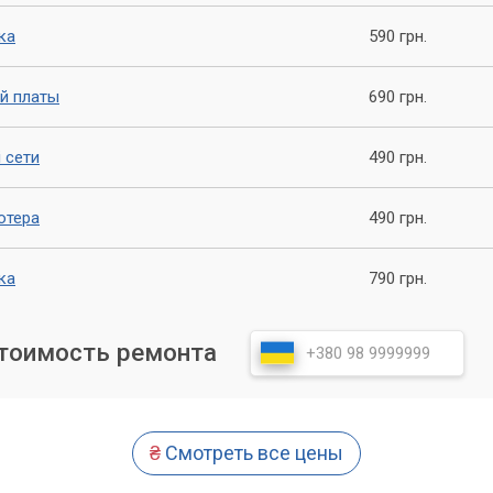
ка
590 грн.
й платы
690 грн.
 сети
490 грн.
ютера
490 грн.
ка
790 грн.
стоимость ремонта
итель базовой операционной системы
₴
Смотреть все цены
ее распространены BIOS от трёх компаний:
American