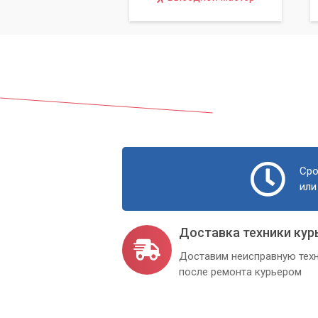
управлением UEFI – более современно
звуковых сигналов в таком случае пол
В таком случае лучше обратиться к пр
Сро
или
Доставка техники кур
Доставим неисправную техн
после ремонта курьером