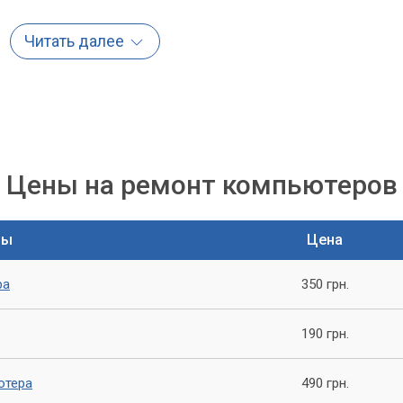
Читать далее
Цены на ремонт компьютеров
ты
Цена
дель Gigabyte GA-G41MT-S2PT
ра
350 грн.
чения звуковых сигналов для конкретной материнской платы.
только от модели платы, сколько от версии BIOS. Если компьют
190 грн.
тему
, то можно узнать её производителя из данных,
ютера
490 грн.