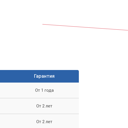
Гарантия
От 1 года
ер
От 2 лет
От 2 лет