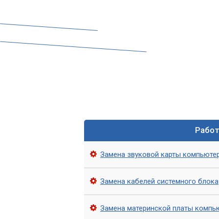
Рабо
Мо
Замена звуковой карты компьюте
Полученные данные помогут найти зна
Хотя кодировка сигналов зависит не с
Замена кабелей системного блока
загружает базовую
операционную сис
отображаемых на экране.
Замена материнской платы компь