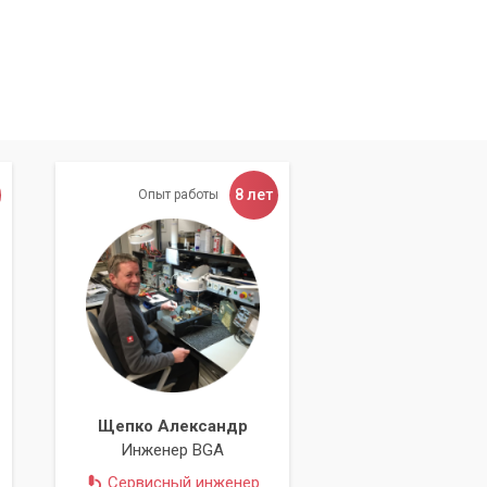
8 лет
Опыт работы
ен
ый
Щепко Александр
Инженер BGA
Сервисный инженер