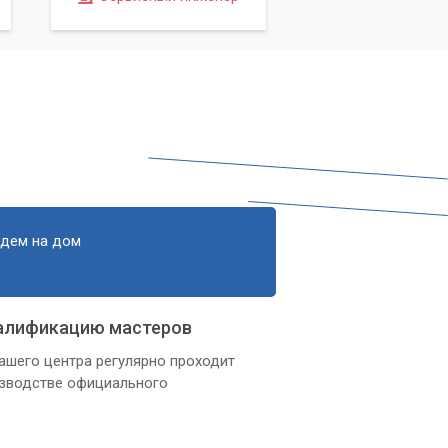
ы.
едем на дом
алификацию мастеров
ашего центра регулярно проходит
изводстве официального