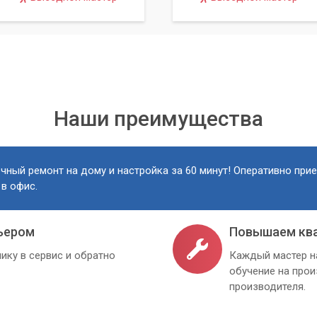
й версии низкоуровневой операционной системы. Наличие
ностью зависит от производителя конкретной материнской плат
оизводителю или специалистам.
Наши преимущества
чный ремонт на дому и настройка за 60 минут! Оперативно при
 в офис.
ьером
Повышаем кв
ику в сервис и обратно
Каждый мастер н
обучение на про
производителя.