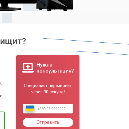
пищит?
Нужна
консультация?
к,
Специалист перезвонит
через 30 секунд!
то
Отправить