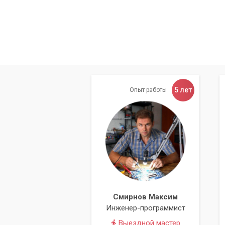
Megatrends
,
Inc. (AMI)
,
A
программного обеспечени
Таблица наиболее распространённых 
Неполадка
Штатный старт системы
5 лет
Опыт работы
Неполадка блока питания
Ошибка контроллера клавиатуры
Проблемы с оперативной памятью
Неполадка/отсутствие видеокарты
Проблемы центрального
процессора
Смирнов Максим
Инженер-программист
Выше приведены только основные сиг
Выездной мастер