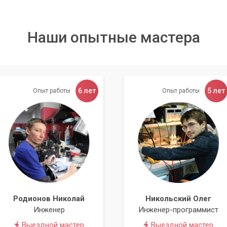
ward Software
,
Phoenix Technologies
. Сигналы версий
я для каждой компании разнятся.
Наши опытные мастера
сигналов выглядит следующим образом:
AMI
Award
Phoenix
короткий
короткий
1
6 лет
5 лет
Опыт работы
Опыт работы
длинный,
не
непрерывный
короткий
предусмотр
6 коротких
3 длинных
3,2,4
3 коротких
короткий, длинный
1,4,2
8 коротких/1
1 длинный, 3 коротких /1 длинный,
3,3,4/звук
длинный, 4
2 коротких
сирены
коротких
повторяющееся чередование
сигнал
непрерывн
сигналов высокой и низкой
отсутствует
сигнал
Родионов Николай
Никольский Олег
частоты
Инженер
Инженер-программист
налы. Также сейчас распространены компьютеры под
Выездной мастер
Выездной мастер