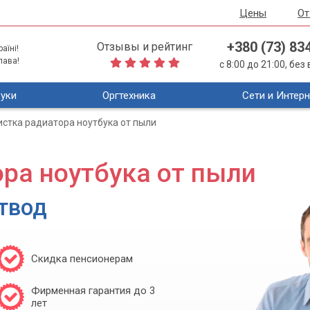
Цены
О
+380 (73) 83
Отзывы и рейтинг
аїні!
лава!
с 8:00 до 21:00, бе
уки
Оргтехника
Сети и Интерн
истка радиатора ноутбука от пыли
ра ноутбука от пыли
твод
Скидка пенсионерам
Фирменная гарантия до 3
лет