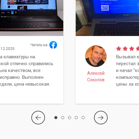
Читать на
.12.2020
а клавиатуры на
Вызывал к
ской отлично справились
перестал 
ьна качеством, все
и начал "к
Алексей
исправно. Выполнен
компьютер
Соколов
едели, цена невысокая.
цены за х