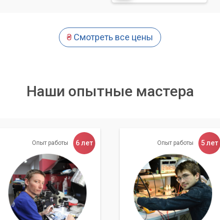
аши инженеры аккуратно разбирают корпус ноутбука, чтобы
ения.
и радиатора:
С помощью специального оборудования
₴
Смотреть все цены
антистатических салфеток) мы удаляем всю пыль и загрязнения 
стин радиатора.
ладок:
После чистки мы обязательно заменяем старую,
ладки на новые, качественные материалы. Это обеспечивает
Наши опытные мастера
да тепла от процессоров.
аккуратно собирается, и проводится тестирование системы
убедиться в ее корректной работе.
6 лет
5 лет
Опыт работы
Опыт работы
ноутбука может привести к повреждению внутренних
ту задачу профессионалам.
ва