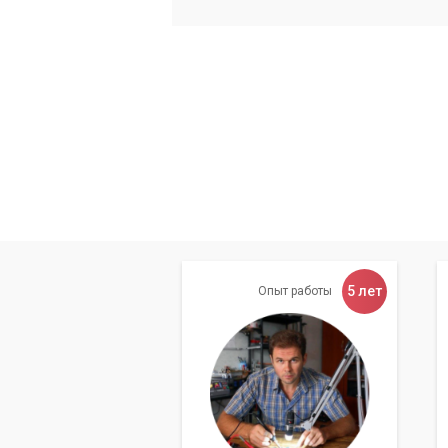
Аккуратная разборка ноутбука:
Н
получить доступ к системе охлажд
Тщательная чистка вентилятора 
(компрессоров, мягких кисточек, 
лопастей вентилятора и тонких пла
Замена термопасты и термопрок
высохшую термопасту и термопрок
максимальную эффективность отво
Сборка и тестирование:
Ноутбук 
охлаждения под нагрузкой, чтобы 
5 лет
Опыт работы
Самостоятельная чистка 
компонентов. Доверьте э
Наши преимущест