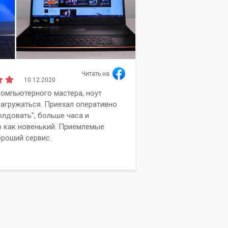
Читать на
10.12.2020
Алиса
омпьютерного мастера, ноут
Сг
Мельдер
загружаться. Приехал оперативно
об
олдовать", больше часа и
Вы
 как новенький. Приемлемые
ка
ороший сервис.
ра
вы