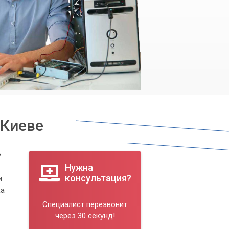
 Киеве
?
Нужна
консультация?
и
ка
Специалист перезвонит
через 30 секунд!