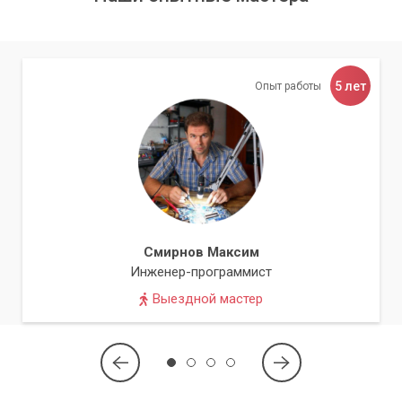
В нашем сервисном центре «Компьютерный Мастер» мы
предлагаем услугу замены конденсаторов монитора и
многие другие услуги по ремонту компьютеров и
периферийных устройств. Свяжитесь с нами, и мы с
5 лет
Опыт работы
радостью поможем вам восстановить работоспособность
вашего монитора.
Список услуг нашего сервисного центра «Компьютерный
Мастер»:
Ремонт компьютеров;
Ремонт ноутбуков;
Смирнов Максим
Ремонт планшетов;
Инженер-программист
Ремонт мониторов;
Выездной мастер
Замена конденсаторов монитора.
Обслуживание и настройка ПК и ноутбуков;
Установка и настройка программного обеспечения;
Удаление вирусов и других вредоносных программ;