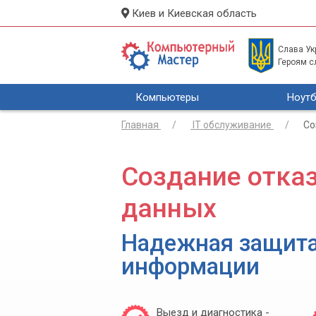
Киев и Киевская область
Слава Укр
Героям с
Компьютеры
Ноутб
Главная
IT обслуживание
Со
Создание отка
данных
Надежная защит
информации
Выезд и диагностика -