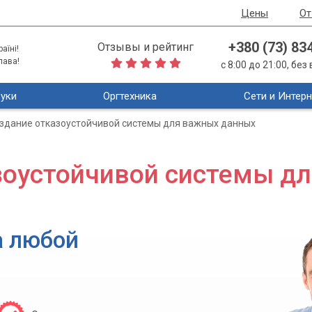
Цены
О
+380 (73) 83
Отзывы и рейтинг
аїні!
лава!
с 8:00 до 21:00, бе
уки
Оргтехника
Сети и Интерн
здание отказоустойчивой системы для важных данных
зоустойчивой системы д
а любой