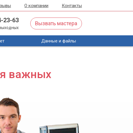
тзывы
О компании
Контакты
4-23-63
Вызвать мастера
з выходных
ет
Данные и файлы
ля важных