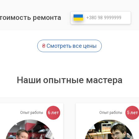
зданию отказоустойчивых
стоимость ремонта
р» предлагает полный спектр услуг по проектированию,
йчивых систем хранения данных.
₴
Смотреть все цены
 и потребностей.
орудования и сетевых устройств (NAS, DAS).
уровней (RAID 0, 1, 5, 6, 10).
Наши опытные мастера
ского резервного копирования (локальное, облачное).
 доступа к данным и совместной работы.
новой системой.
вание оборудования.
6 лет
5 лет
Опыт работы
Опыт работы
, так и с корпоративными клиентами в Киеве и области. Наша
пасность и доступность вашей ценной информации, позволив
ых задачах.