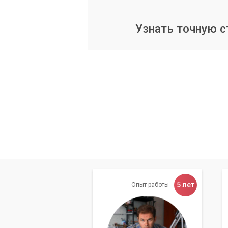
Наши услуги по со
систем
Узнать точную 
Сервисный центр «Компьютерный Масте
внедрению и обслуживанию отказоусто
Анализ текущей IT-инфраструктуры
Подбор и установка серверного об
Настройка RAID-массивов различных 
Внедрение решений для автоматиче
Настройка систем для удаленного
Обучение пользователей работе с 
Техническая поддержка и обслужи
5 лет
Опыт работы
Мы работаем как с физическими лицами
цель — обеспечить максимальную безо
вам сосредоточиться на своих основн