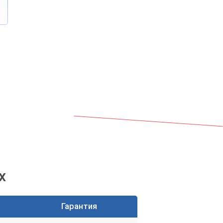
рые
х
Гарантия