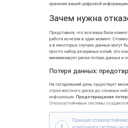
хранения вашей цифровой информации 
Зачем нужна отказ
Представьте, что вся ваша база клиен
работа исчезли в один момент. Стоим
а в некоторых случаях данные могут б
просто набор резервных копий, это к
минимизирует риски потери данных и о
Потеря данных: предотв
На сегодняшний день существует множ
строя жесткого диска до сложных киб
информации.
Предотвращение потер
Отказоустойчивые системы создаются 
Принцип отказоустойчивос
компонента системы не п