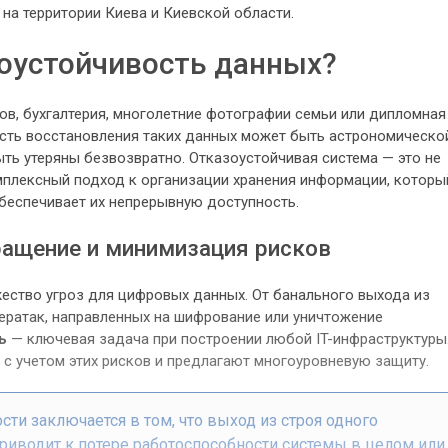
на территории Киева и Киевской области.
оустойчивость данных?
тов, бухгалтерия, многолетние фотографии семьи или дипломная
ость восстановления таких данных может быть астрономическо
ыть утеряны безвозвратно. Отказоустойчивая система — это не
омплексный подход к организации хранения информации, которы
беспечивает их непрерывную доступность.
ращение и минимизация рисков
ество угроз для цифровых данных. От банального выхода из
ератак, направленных на шифрование или уничтожение
ь
— ключевая задача при построении любой IT-инфраструктуры
с учетом этих рисков и предлагают многоуровневую защиту.
ти заключается в том, что выход из строя одного
риводит к потере работоспособности системы в целом или