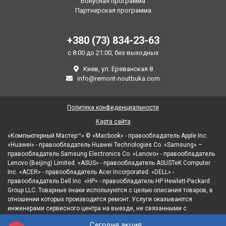
Бонусная программа
Партнерская программа
+380 (73) 834-23-63
с 8:00 до 21:00, без выходных
Киев, ул. Ереванская 8
info@remont-noutbuka.com
Политика конфиденциальности
Карта сайта
«Компьютерный Мастер™» © «Macbook» - правообладатель Apple Inc.
«Huawei» - правообладатель Huawei Technologies Co. «Samsung» –
правообладатель Samsung Electronics Co. «Lenovo» - правообладатель
Lenovo (Beijing) Limited. «ASUS» - правообладатель ASUSTeK Computer
Inc. «ACER» - правообладатель Acer Incorporated. «DELL» -
правообладатель Dell Inc. «HP» - правообладатель HP Hewlett-Packard
Group LLC. Товарные знаки используются с целью описания товаров, в
отношении которых производится ремонт. Услуги оказываются
инженерами сервисного центра на выезде, не связанными с
правообладателями товарных знаков и/или с их официальными
Сегодня акция