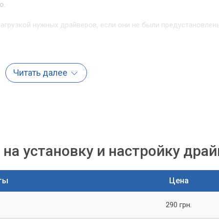
о.
агрузкой нужных драйверов, если они не были предустановлен
Компьютерный Мастер»?
Читать далее
ndows 7, ваш компьютер будет функционировать более стабиль
учите следующие преимущества:
верами
ных драйверов
на установку и настройку дра
, связанным с вашим компьютером
ты
Цена
290 грн.
йверов на Windows 7 зависит от конкретной проблемы и типа