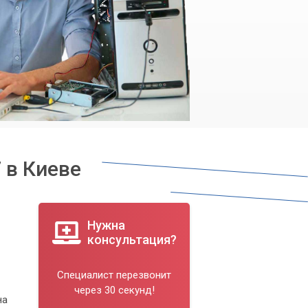
 в Киеве
Нужна
консультация?
Специалист перезвонит
через 30 секунд!
на