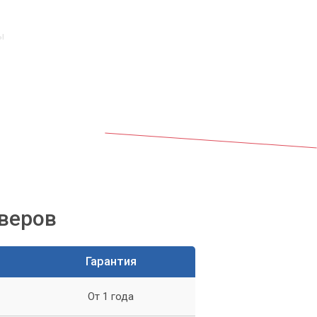
ы
но.
йверов
Гарантия
От 1 года