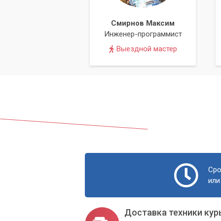
Смирнов Максим
Инженер-программист
Выездной мастер
Сро
или
Доставка техники кур