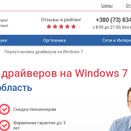
Цены
О
+380 (73) 83
Отзывы и рейтинг
аїні!
лава!
с 8:00 до 21:00, бе
уки
Оргтехника
Сети и Интерн
Переустановка драйверов на Windows 7
 драйверов на Windows 7
область
Скидка пенсионерам
Фирменная гарантия до 3
лет