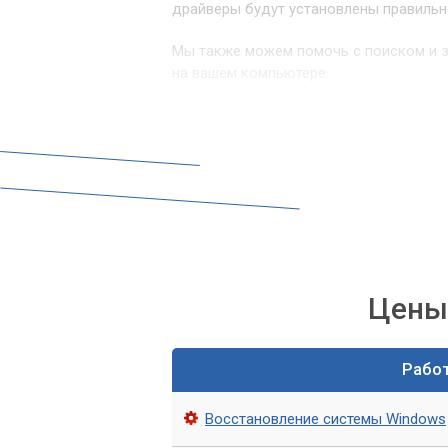
драйверы будут установлены правильн
Мы также можем помочь с поиском и з
на вашем компьютере.
В чем преимущества услуг «
После переустановки драйверов на Wi
Если вы выберете наши услуги, вы пол
Быстрое решение проблем с драй
Опытные техники
Использование только оригиналь
Цены 
Гарантия на все работы
Консультации по любым вопросам
Рабо
Стоимость услуг
Восстановление системы Windows
Стоимость услуг по переустановке дра